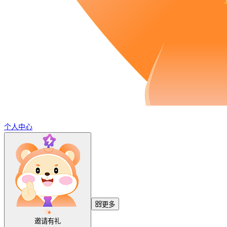
个人中心
更多
邀请有礼