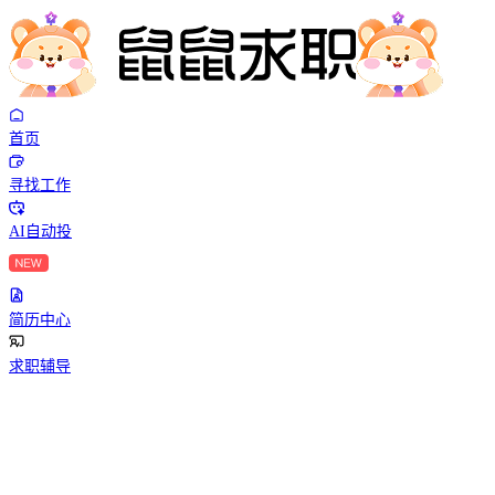
首页
寻找工作
AI自动投
简历中心
求职辅导