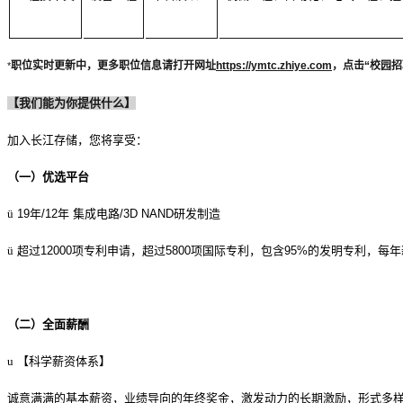
职位实时更新中，更多职位信息请打开网址
https://ymtc.zhiye.com
，点击“校园招
*
【我们能为你提供什么】
加入长江存储，您将享受：
（一）优选平台
ü
19
年/12年 集成电路/3D NAND研发制造
ü
超过12000项专利申请，超过5800项国际专利，包含95%的发明专利，每年
（二）全面薪酬
u
【科学薪资体系】
诚意满满的基本薪资，业绩导向的年终奖金，激发动力的长期激励，形式多