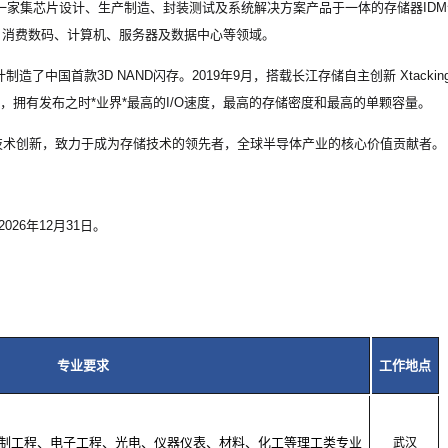
是一家集芯片设计、生产制造、封装测试及系统解决方案产品于一体的存储器IDM
、消费数码、计算机、服务器及数据中心等领域。
国首款3D NAND闪存。2019年9月，搭载长江存储自主创新 Xtacking?
C闪存，拥有发布之时*业界*最高的I/O速度，最高的存储密度和最高的单颗容量。
技术创新，致力于成为存储技术的领先者，全球半导体产业的核心价值贡献者。
26年12月31日。
专业要求
工作地点
制工程、电子工程、光电、仪器仪表、材料、化工等理工类专业
武汉