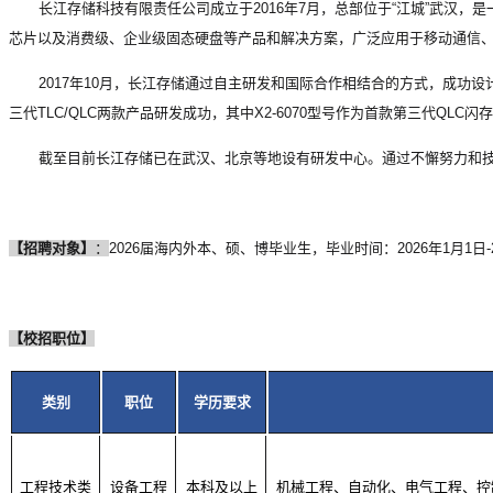
长江存储科技有限责任公司成立于2016年7月，总部位于“江城”武汉，
芯片以及消费级、企业级固态硬盘等产品和解决方案，广泛应用于移动通信
2017
年10月，长江存储通过自主研发和国际合作相结合的方式，成功设计制造了中
三代TLC/QLC两款产品研发成功，其中X2-6070型号作为首款第三代QL
截至目前长江存储已在武汉、北京等地设有研发中心。通过不懈努力和
【招聘对象】
：
2026
届海内外本、硕、博毕业生，毕业时间：2026年1月1日-20
【校招职位】
类别
职位
学历要求
工程技术类
设备工程
本科及以上
机械工程、自动化、电气工程、控