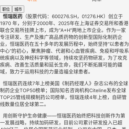
职位
城市
恒瑞医药
（股票代码：600276.SH，01276.HK）创立于 
1970 年，分别于2000年、2025年在上海证券交易所和香港
联合交易所挂牌上市，成为“A+H”两地上市企业。作为一家
专注研发、生产及推广高品质药物的创新型国际化制药企
业，恒瑞医药在五十多年的发展历程中，始终坚持“以患者为
中心”的初心，聚焦肿瘤、代谢和心血管疾病、免疫和呼吸系
统疾病以及神经科学等领域，持续攻坚药物研发，为了攻克
疾病、改善生活质量和延长生命，我们不断拓展可能的疆
域，致力于运用科技的力量造福全球患者。 
  恒瑞医药连续7年上榜美国《制药经理人》杂志公布的全球
制药企业TOP50榜单；国际知名咨询机构Citeline发布全球
TOP25管线规模制药公司榜单，恒瑞连续4年上榜，自研管
线数量位居全球第二。
  用创新守护生命健康——恒瑞医药始终把科技创新作为第
一发展战略，持续加码研发，目前公司累计研发投入已超