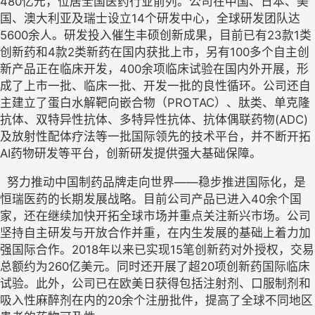
480亿元，位居全国医药行业前列。公司在中国、日本、美
国、澳大利亚及瑞士设立14个研发中心，全球研发团队达
5600余人。研发投入催生丰硕创新成果，目前已有23款1类
创新药和4款2类新药在国内获批上市，另有100多个自主创
新产品正在临床开发，400余项临床试验在国内外开展，形
成了上市一批、临床一批、开发一批的良性循环。公司还自
主建立了蛋白水解靶向嵌合物（PROTAC）、肽类、单克隆
抗体、双特异性抗体、多特异性抗体、抗体偶联药物(ADC)
及放射性配体疗法等一批国际领先的技术平台，并不断开拓
AI药物研发等平台，创新研发提供强大基础保障。
  努力推动中国制药品牌走向世界——稳步推进国际化，是
恒瑞医药的长期发展战略。目前公司产品已进入40余个国
家，还在继续加快开拓全球市场并重点关注新兴市场。公司
坚持自主研发与开放合作并重，在内生发展的基础上着力加
强国际合作。2018年以来已实现15笔创新药对外授权，交易
总额约为260亿美元。同时还开展了超20项创新药国际临床
试验。此外，公司已在欧美日获得包括注射剂、口服制剂和
吸入性麻醉剂在内的20余个注册批件，提高了全球不同地区