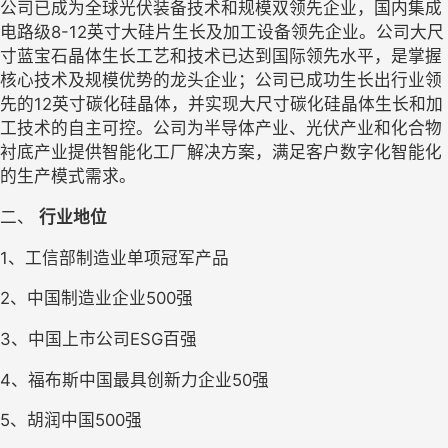
公司已成为全球光伏装备技术和规模双领先企业，国内
集成
电路级
8
-12
英寸大硅片
生长及加工
设备领先企业。公司大尺
寸蓝宝石晶体生长工艺和技术已达到国际领先水平，是掌握
核心技术及规模优势的龙头企业；公司已成功生长出行业领
先的
12英寸碳化硅晶体，并实现大尺寸碳化硅晶体生长和加
工技术的自主可控。公司为半导体产业、光伏产业和化合物
衬底产业提供智能化工厂解决方案，满足客户数字化智能化
的生产模式需求。
二、 
行业地位
1、
工信部制造业单项冠军产品
2、
中国制造业企业
500强
3、
中国上市公司
ESG百强
4、
福布斯中国最具创新力企业
50强
5、
胡润中国
500强