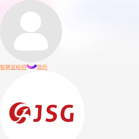
智聘鼠
校招
简历