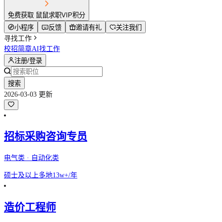
免费获取 鼠鼠求职VIP积分
小程序
反馈
邀请有礼
关注我们
寻找工作
校招简章
AI找工作
注册/登录
搜索
2026-03-03 更新
招标采购咨询专员
电气类 · 自动化类
硕士及以上
多地
13w+/年
造价工程师