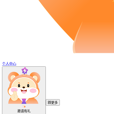
个人中心
更多
邀请有礼