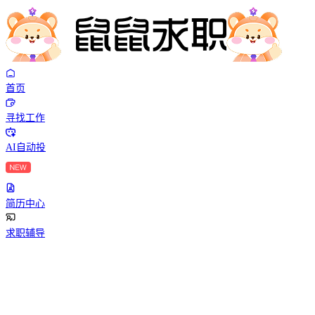
首页
寻找工作
AI自动投
简历中心
求职辅导