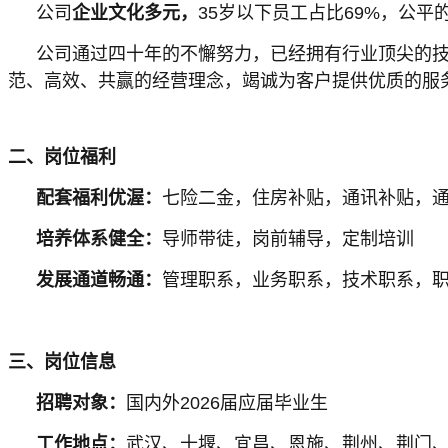
公司
企业文化多元，
35岁以下员工占比69%，公
公司通过四十年的不懈努力，已经拥有行业顶尖的技
范、高效、共赢的经营理念，竭诚为客户提供优质的服
二、岗位福利
配套福利优渥：
七险二金，住房补贴，通讯补贴，
培养
体系健全
：
导师带徒，岗前辅导，定制培训
发展通道
畅通
：
管理职系，业务职系，技术职系，
三、岗位信息
招聘对象：
国内外2026届应届毕业生
工作地点：
武汉、十堰、宜昌、恩施、荆州、荆门