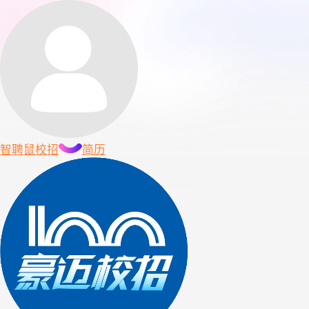
智聘鼠
校招
简历