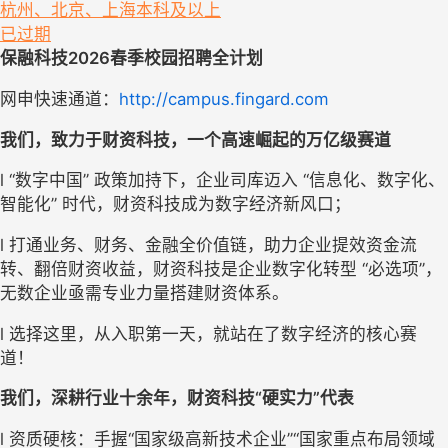
杭州、北京、上海
本科及以上
已过期
保融科技
2026
春季校园
招聘全计划
网申快速通道：
http://campus.fingard.com
我们，致力于财资科技，
一个
高速崛起的万亿级赛道
l
“数字中国” 政策加持下，企业司库迈入 “信息化、数字化、
智能化” 时代，财资科技成
为
数字经济新风口
；
l
打通业务、财务、金融全价值链，
助力
企业提效资金流
转、翻倍财资收益，
财资科技
是企业数字化转型
“必选项”
，
无数企业亟需专业力量搭建财资体系。
l
选择这里，从入职第一天
，
就站在了数字经济的核心赛
道！
我们
，深耕行业十余年，财资科技
“硬实力”代表
l
资质硬核
：手握
“国家级高新技术企业”“国家重点布局领域