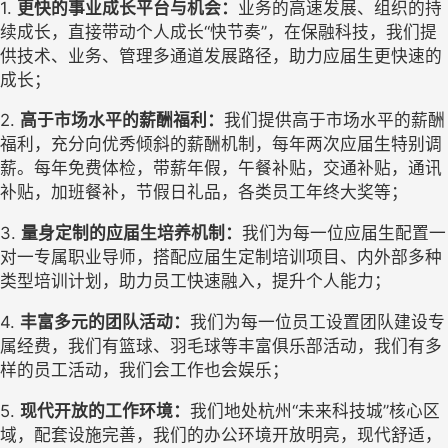
1. 
更快的事业成长平台与机会：
业务的高速发展
、
组织的持
续成长，
直接带动个人成长
“快节奏”
，在保融科技
，
我们提
供
技术、业务、管理多通道发展
路径，
助力应届生更快速的
成长；
2. 
高于市场水平的薪酬福利：
我们提供高于市场水平的薪酬
福利，充分向优秀倾斜的
薪酬机制
，每年两次应届生特别调
薪。每年免费体检，带薪年假，午餐补贴，交通补贴，通讯
补贴，加班餐补，节假日礼品，各类员工年终大奖等；
3. 
量身定制的应届生培养机制：
我们为每一位应届生配置
一
对一
专属职业导师，
搭配应届生定制培训项目、
内外部多种
类型培训计划，助力员工快速融入，提升个人能力；
4. 
丰富
多元
的团队活动：
我们为每一位员工设置团队建设专
属经费，我们有篮球、羽毛球等丰富俱乐部活动，
我们有多
样的员工活动，
我们会工作也会娱乐；
5. 
现代
开放的工作环境：
我们地处杭州
“未来科技城”核心区
域，
配套设施完善，
我们的
办公环境开放明亮，现代舒适，