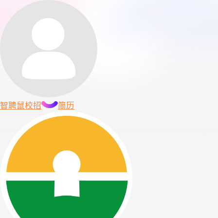
智聘鼠
校招
简历