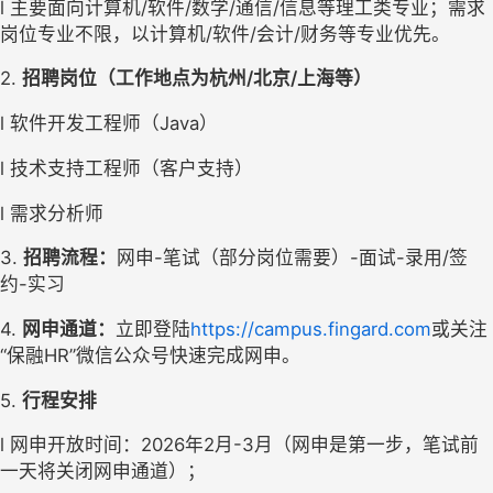
l
主要面向计算机
/软件/数学/通信/信息等理工类专业
；
需求
岗位
专业不限，
以计算机
/软件/会计/财务等专业优先
。
2. 
招聘岗位
（
工作地点为杭州
/北京/上海等
）
l
软件开发工程师（
Java）
l
技术支持工程师（客户支持）
l
需求分析师
3. 
招聘流程：
网申
-
笔试（部分岗位需要）
-
面试
-
录用
/签
约
-
实习
4. 
网申通道：
立即登陆
http
s
://campus.fingard.com
或关注
“保融H
R
”微信公众号快速完成网申。
5. 
行程安排
l
网申开放时间：
2026
年
2
月
-
3
月
（网申是第一步，笔试前
一天将关闭网申通道）；