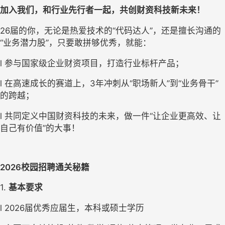
加入我们，和行业先行者一起，
共创财资科技
新未来！
26届的你，
无论是热爱技术
的
“代码达人”，
还是
擅长沟通的
“业务潜力股”
，只要敢拼够优秀，就能：
l
参与国家级企业财资项目，
打造行业标杆产品
；
l
在高速成长的赛道上，
3年
冲刺
从
“职场新人”到“业务骨干”
的跨越；
l
共同定义中国财资科技的未来，做一件
“让企业更高效、让
自己有价值”的大事！
2026校园
招聘通关秘籍
1. 
基本要求
l
2026
届优秀
应届生
，本科或硕士
学历