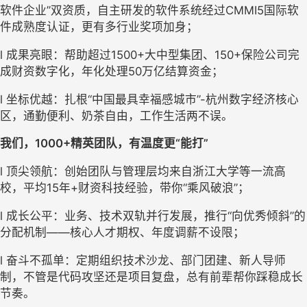
软件企业”双资质
，
自主研发的
软件
系统
经过
CMMI5国际软
件成熟度认证，
更有多行业奖项加身
；
l
成果
亮眼
：
帮助
超过
1500
+
大中型集团
、
150+保险公司
完
成财资数字化
，
年化处理
50万亿结算资金
；
l
坐标优越：扎根
“中国最具幸福感城市”
-杭州
数字经济核心
区，通勤便利、奶茶自由，工作生活两不误
。
我们，
1000+精英团队
，
有
温度
更
“能打”
l
顶尖
领航
：创始团队与管理层均来自浙江大学等一流高
校，平均
15年+财资科技经验，带你
“
乘风破浪
”
；
l
成长公平
：业务、技术
双轨
并行发展，推行
“向优秀倾斜”的
分配机制——核心人才期权、年度调薪不设限
；
l
奋斗不孤单：定期组织技术沙龙、部门团建、新人导师
制，不管是代码攻坚还是项目复盘，总有前辈帮你踩稳成长
节奏。