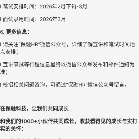
l
笔试
安排
时间：
2026
年
2月下旬-3
月
l
面试录用时间：
2026
年
3
月
6. 
更多信息：
l
请关注
“保融
HR”微信公众号
，详细了解宣讲和笔试时间
地
点
安排；
l
宣讲笔试等行程信息
最终以微信公众号发布和邮件通知为
准
；
l
校招相关问题咨询
，可
通过
“保融H
R
”微信公众号留言
。
在保融科技，让我们共同成长
和我们的
1
000
+
小伙伴共同成长
，收获看得见的成长与实打
实的关怀：