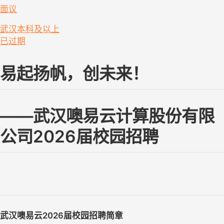
面议
武汉
本科及以上
已过期
易起扬帆，创未来！
——武汉噢易云计算股份有限
公司
20
2
6
届
校园招聘
武汉噢易云
202
6
届校园招聘
简章