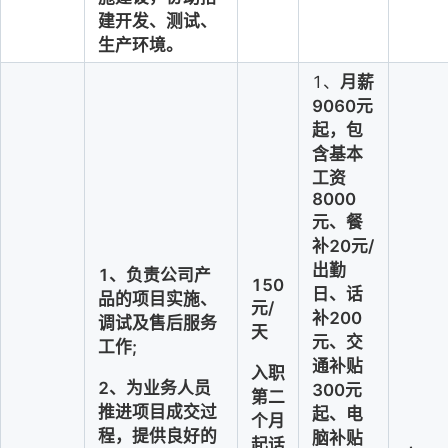
建开发、测试、
生产环境。
1、
月薪
9060元
起，包
含基本
工资
8000
元、餐
补20元/
出勤
1、负责公司产
150
日、话
品的项目实施、
元/
补200
调试及售后服务
天
元、交
工作;
通补贴
入职
2、为业务人员
300元
第二
推进项目成交过
起、电
个月
程，提供良好的
脑补贴
起
话