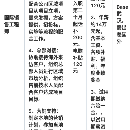
入职
配合公司区域项
120元
Base
第二
目从项目立项，
武
个月
2
、年薪
国际销
需求发掘，方案
汉，
起
话
约
14
万
售工程
提供，招投标，
需出
补
元起，
师
实施等流程的配
差国
200
含基本
合工作。 
外
元、
工资、
4
、
总部对接：
电脑
各项补
协助接待海外来
补贴
贴、福
120
访客户，组织总
利，年
元
部人员进行区域
度业绩
市场分析，组织
奖金
售前技术人员配
3
、
试用
合客户达成项目
期
缴纳
目标。
六
险一
5
、
营销支持：
金
，
，
制定本地的营销
以试用
计划，参加当地
期薪资