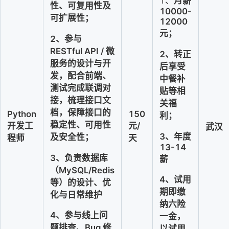
1、
月薪
性、可复用性及
10000-
可扩展性；
12000
元；
2、参与 
RESTful API / 微
2、转正
服务的设计与开
后享受
发，配合前端、
中餐补
测试完成联调对
贴等相
接，梳理接口文
关福
档，保障接口的
Python
150
利；
稳定性、可用性
开发工
元/
武汉
3
、
年度
及安全性；
程师
天
13-14
3、负责数据库
薪
（MySQL/Redis 
4、
试用
等）的设计、优
期即缴
化与日常维护
纳六险
4、参与线上问
一金，
题排查、Bug 修
以试用