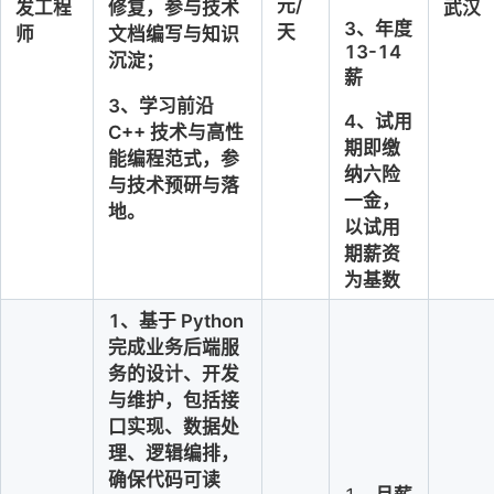
元/
修复，参与技术
发工程
武汉
3
、
年度
天
文档编写与知识
师
13-14
沉淀；
薪
3、学习前沿 
4、
试用
C++ 技术与高性
期即缴
能编程范式，参
纳六险
与技术预研与落
一金，
地。
以试用
期薪资
为基数
1、基于 Python 
完成业务后端服
务的设计、开发
与维护，包括接
口实现、数据处
理、逻辑编排，
确保代码可读