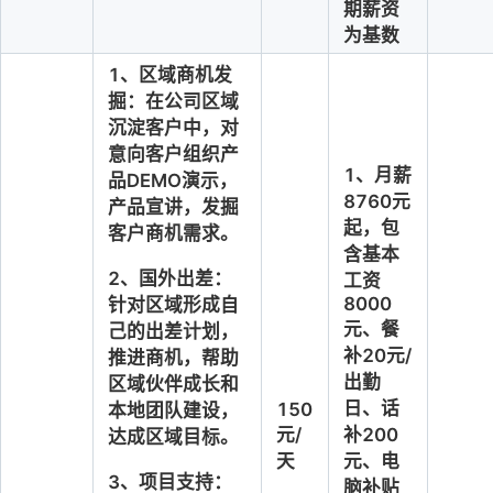
期薪资
为基数
1、
区域商机发
掘：在公司区域
沉淀客户中，对
意向客户组织产
1、月薪
品DEMO演示，
8760元
产品宣讲，发掘
起，
包
客户商机需求。 
含基本
2、
国外出差：
工资
8000
针对区域形成自
元、餐
己的出差计划，
补
20
元/
推进商机，帮助
出勤
区域伙伴成长和
日、话
150
本地团队建设，
元/
补200
达成区域目标。 
天
元、电
3
、
项目支持：
脑补贴