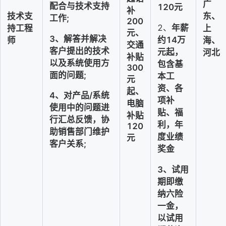
广
配合与技术支持
120元
补
技术支
东、
工作;
200
2、
年薪
持工程
上
元、
3、解答并解决
约
14
万
师
海、
交通
客户提出的技术
元
起
，
河北
补贴
以及系统使用方
包
含基
300
面的问题;
本工
元
资、各
起、
4、对产品/系统
项补
电脑
使用中的问题进
贴、福
补贴
行汇总反馈，协
利，年
120
助销售部门维护
度业绩
元
客户关系;
奖金
3
、
试用
期即缴
纳六险
一金，
以试用