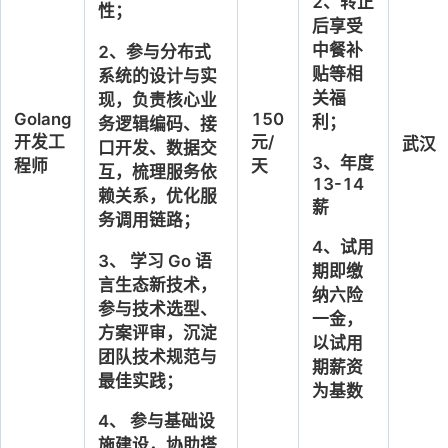
2、转正
性；
后享受
中餐补
2、参与分布式
贴等相
系统的设计与实
关福
现，负责核心业
Golang
150
利；
务逻辑编码、接
开发工
元/
武汉
口开发、数据交
3
、
年度
程师
天
互，梳理服务依
13-14
赖关系，优化服
薪
务调用链路；
4、
试用
3、 学习 Go 语
期即缴
言生态新技术，
纳六险
参与技术选型、
一金，
方案评审，沉淀
以试用
团队技术规范与
期薪资
最佳实践；
为基数
4、 参与基础设
施建设，协助搭