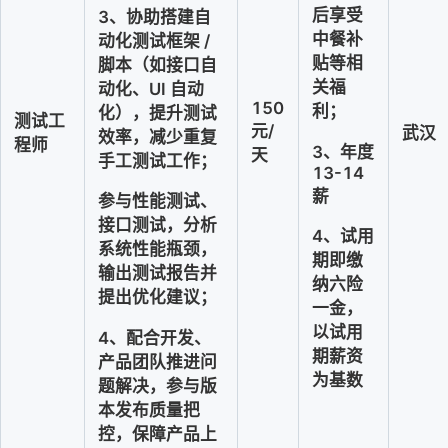
后享受
3、协助搭建自
中餐补
动化测试框架 / 
贴等相
脚本（如接口自
关福
动化、UI 自动
150
利；
化），提升测试
测试工
元/
武汉
效率，减少重复
程师
3
、
年度
天
手工测试工作；
13-14
薪
参与性能测试、
接口测试，分析
4、
试用
系统性能瓶颈，
期即缴
输出测试报告并
纳六险
提出优化建议；
一金，
以试用
4、配合开发、
期薪资
产品团队推进问
为基数
题解决，参与版
本发布质量把
控，保障产品上