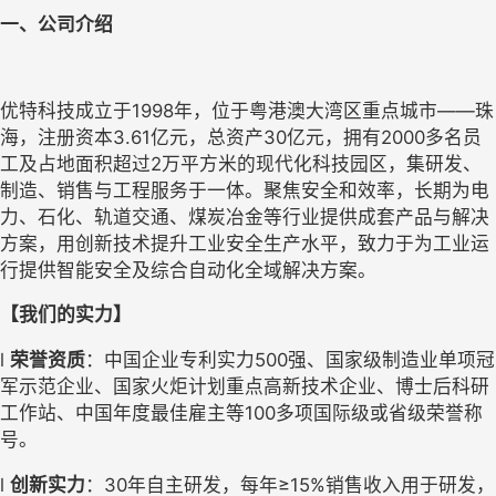
一、公司介绍
优特科技成立于
1998年，位于粤港澳大湾区重点城市——珠
海，注册资本
3.61亿元，总资产
30
亿元，拥有
2000多名员
工及占地面积超过2万平方米的现代化科技园区，集研发、
制造、销售
与工程服务于一体。聚焦安全和效率，长期为电
力、石化
、轨道交通、煤炭冶金等行业提供成套产品
与解决
方案，用创新技术提升工业安全生产水平，
致力于
为工业运
行提供智能安全及综合自动化全域解决方案。
【我们的实力】
l
荣誉资质
：中国企业专利实力
500强、国家级制造业单项冠
军示范企业、国家火炬计划重点
高新技术企业、博士后科研
工作站、中国年度最佳雇主等
100多项国际级或省级荣誉称
号。
l
创新实力
：
30年
自主研发，
每年
≥15%销售收入用于研发
，