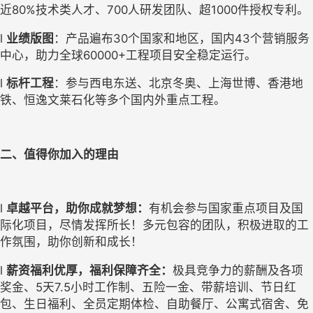
近
80%技
术类人才、
700人研发团队、超1000件授权专利。
l
业绩
版图
：产品遍布
30
个国
家和地区，
国内
4
3
个营销服务
中心，助力全球
60000+工程项目安全稳定运行。
l
标杆
工程
：参与西电东送、北京冬奥、上海世博、香
港地
铁、恒逸文莱石化等多个国内外重
点工程。
二、值得你加入的理由
l
卓越平台，助你成就梦想：
有机会参与国家重点项目及国
际化项目，尽情发挥所长！多元包容的团队，积极进取的工
作氛围，助你创新和成长！
l
薪资福利优厚，福利保障齐全：
极具竞争力的薪酬及各项
奖金、
5天7.5小时工作制、五险一金、带薪培训、节日红
包、生日福利、全员定期体检、自助餐厅、公寓式宿舍、免