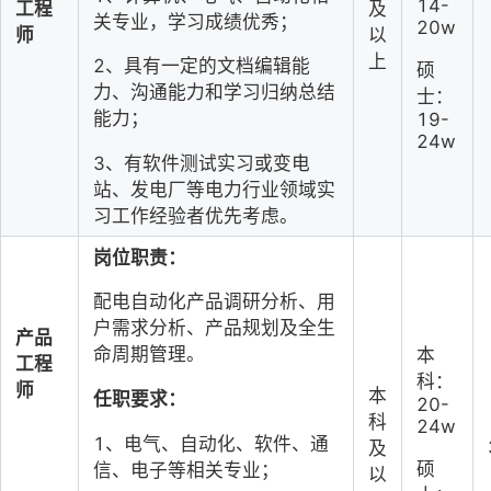
14-
工
程
及
关专业，学习成绩优秀；
20w
师
以
上
2、具有一定的文档编辑能
硕
力、沟通能力和学
习归纳总结
士：
能力；
19-
24w
3、有软件测试实习或变电
站、发电厂等电力行业领域实
习工作经验者优先考虑。
岗位职责：
配电自动化产品调研分析、用
户需求分析、产品规划及全生
产品
命周期管理。
本
工程
科：
师
本
任职要求：
20-
科
24w
1、电气、自动化、软件、通
及
硕
信、电子等相关专业；
以