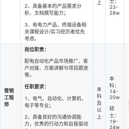
士：
上
2、具备基本的产品需求分
23-
28w
析、文档撰写能力；
3、有电力产品、终端设备相
关课程设计/实习经历者优先
考虑。
岗位职责：
配电自动化产品市场推广、客
户对接、方案讲解与项目跟进
等。
本
科：
任职要求：
本
营销
14-
科
20w
工程
1、电气、自动化、计算机、
及
师
电子等专业；
硕
以
士：
上
2、具备良好的沟通协调能
19-
力，优秀的行动力和自我驱动
24w