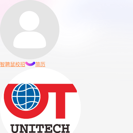
智聘鼠
校招
简历