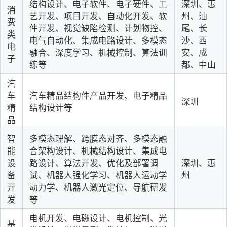
结构设计、电子软件、电子硬件、工
深圳、惠
消
艺开发、项目开发、自动化开发、软
州、汕
费
件开发、视觉缺陷检测、计划物控、
尾、长
类
电气自动化、集成电路设计、多模态
沙、西
电
融合、深度学习、机械控制、算法训
安、成
子
练等
都、中山
汽
车
汽车精品结构件产品开发、电子精品
深圳
精
结构设计等
品
智
多
模态理解、跨膜态对齐、多模态融
能
合架构设计、机械结构设计、集成电
设
路设计、算法开发、优化及部署调
深圳、惠
备
试、机器人强化学习、机器人运动学
州
开
动力学
、
机器人激光定位、导航研发
发
等
电机开发、电磁设计、电机控制、光
基