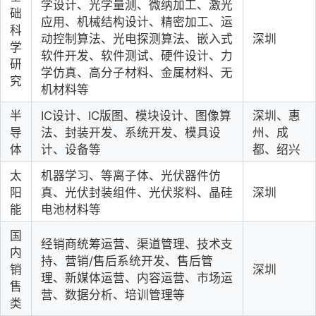
学设计、光学量测、微纳加工、激光
础
应用、机械结构设计、精密加工、运
科
动控制算法、光电探测算法、嵌入式
深圳
学
软件开发、软件测试、硬件设计、力
研
学仿真、高分子材料、金属材料、无
究
机材料等
半
IC设计、IC版图
、模块设计
、
图像算
深圳、惠
导
法、封装开发、系统开发、模具设
州、成
体
计、设备等
都、绍兴
太
机器学习、等离子体、光伏器件仿
阳
真、光伏封装组件、光伏浆料、晶硅
深圳
能
电池材料等
国
经销商统筹运营、
渠道管理、
技术支
内
持、营销
/售后系统开发、售后管
销
深圳
理、新媒体运营、内容运营、市场运
售
营、数据分析、培训管理等
类