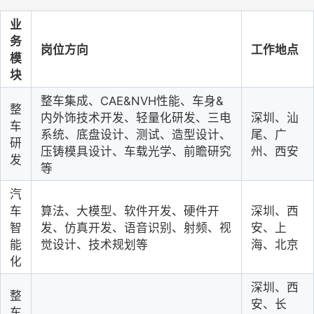
业
务
岗位方向
工作地点
模
块
整车集成、
CAE&NVH性能、车身&
整
内外饰技术开发、轻量化研发、三电
深圳、汕
车
系统、底盘设计、测试、造型设计、
尾、广
研
压铸模具设计、车载光学、前瞻研究
州、西安
发
等
汽
车
算法、大模型、软件开发、硬件开
深圳、西
智
发、仿真开发、语音识别、射频、视
安、上
能
觉设计、技术规划等
海、北京
化
深圳、西
整
安、长
车