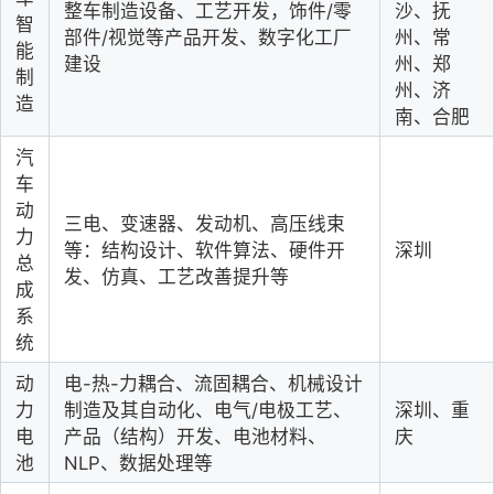
整车制造设备、工艺开发，饰件
/
零
沙、抚
智
部件
/
视觉等产品开发
、
数字化工厂
州、常
能
建设
州、郑
制
州、济
造
南、合肥
汽
车
动
三电、变速器、发动机、
高压
线束
力
等：结构设计、软件算法、硬件开
深圳
总
发、仿真、工艺改善提升等
成
系
统
动
电
-热-力耦合、流固耦合、机械设计
力
制造及其自动化、电气/电极工艺、
深圳、重
电
产品（结构）开发、电池材料
、
庆
池
NLP、数据处理
等