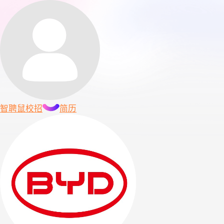
智聘鼠
校招
简历