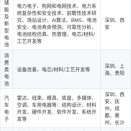
储
电力电子、构网和电网技术、电力系
能
统复杂性和安全技术、前瞻性技术研
及
究、场站设计、
AI算法、BMS、电池
深圳、西
新
安全、电池寿命预测、可靠性分析、
安
型
电池结构仿真、热管理、电芯/材料/
电
工艺开发等
池
消
费
深圳、上
类
设备改善、电芯
/材料/工艺开发等
海、贵阳
电
池
深圳、西
汽
雷达、线束、模具、底盘、多媒体、
安、抚
车
空调、车用电器等：结构设计、材料
州、成
电
开发、硬件开发、软件开发、系统开
都、惠
子
发等
州
、长沙