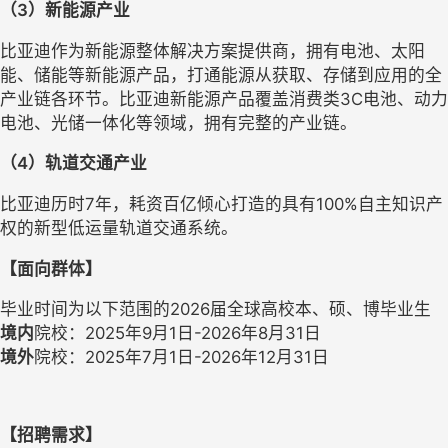
（
3
）新能源
产业
比亚迪作为新能源整体解决方案提供商，拥有电池、太阳
能、储能等新能源产品，打通能源从获取、存储到应用的全
产业链各环节。比亚迪新能源产品覆盖消费类
3C电池、动力
电池、光储一体化等领域，拥有完整的产业链
。
（
4
）
轨道交通
产业
比亚迪历时
7年，耗资百亿倾心打造的具有100%自主知识产
权的新型低运量轨道交通系统。
【
面向群体
】
毕业时间为以下范围的
202
6
届全球高校本、硕
、博
毕业生
境内
院校：
202
5
年
9月1日-202
6
年
8月31日
境外
院校：
202
5
年
7月1日-202
6
年
12月31日
【招聘需求】