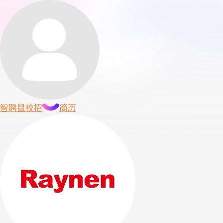
智聘鼠
校招
简历