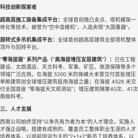
科技创新探索者
超高层施工装备集成平台：
全球首创微凸支点、塔机模架一
体化等技术，被誉为
“空中造楼机”，入选央视“大国重器”。
廻转式多吊机集成平台：
全球首创
超高层建筑全部塔机整体
顶升与回转平台。
“零海拔屋” 系列产品（“高海拔增压宜居建筑”）：
已在工程
建设、文旅酒店、天文科考、军事、矿区、旅游保障等多个
领域广泛应用。在海拔
5200 米的珠峰大本营交付首批增压
单舱建筑创全球增压建筑投用海拔之最；在海拔 4526 米交
付全国首座 “零海拔天文观测站”；增压建筑随第40次、41次
南极科考。
三、人才发展
西南公司
始终坚持
“
以争先有为者为本
”
的人才理念，实施人
才强企战略，搭建有成熟的、覆盖员工整体职业生涯的人才
培养体系，以岗前培训为主的
“
2+1
+2
”
新员工培养体系，以