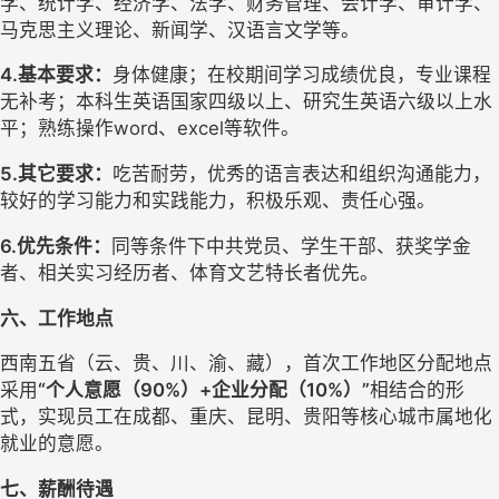
学、统计
学、
经济学、
法学、
财务管理、会计学、审计学
、
马克思主义理论、
新闻学、
汉语言文学
等。
4.基本要求：
身体健康；在校期间学习成绩优良，专业课程
无补考；本科生英语国家四级以上、研究生英语六级以上水
平；熟练操作
word、excel等软件。
5.其它要求：
吃苦耐劳，优秀的语言表达和组织沟通能力，
较好的学习能力和实践能力，积极乐观、责任心强。
6.
优先条件：
同等条件下中共党员、学生干部、获奖学金
者、相关实习经历者、体育文艺特长者优先。
六、工作地点
西南五省（云、贵、川、渝、藏），首次工作地区分配地点
采用
“个人意愿（90%）+企业分配（10%）”
相结合的形
式，实现员工在成都、重庆、昆明、贵阳等核心城市属地化
就业的意愿。
七、薪酬待遇