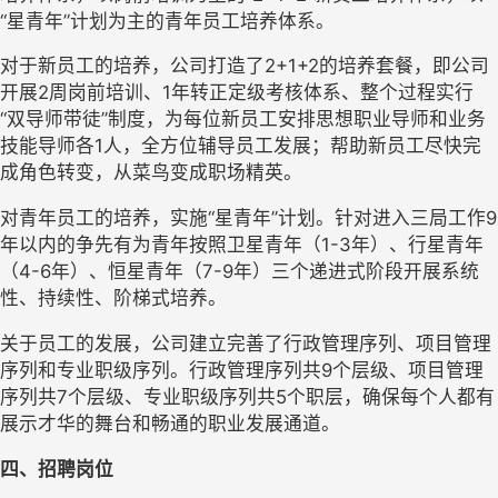
“星青年”计划为主的青年员工培养体系。
对于
新员工
的培养
，
公司
打造了
2+
1+2的培养套餐，即公司
开展
2
周岗前培训
、
1年转正定级考核体系
、
整个过程实行
“双导师带徒”制度，为每位新员工安排思想
职业
导师和业务
技能
导师各
1人，全方位辅导员工发展；
帮助
新员工尽快完
成角色转变，从菜鸟变成职场精英。
对青年员工的培养，实施
“星青年”计划。针对进入三局工作9
年以内的争先有为青年按照卫星青年（1-3年）、行星青年
（4-6年）、恒星青年（7-9年）三个递进式阶段开展系统
性、持续性、阶梯式培养。
关于员工的发展，
公司
建立
完善
了行政管理序列、项目管理
序列和专业职级序列。行政管理序列共
9个层级、项目管理
序列共7个层级、专业职级序列共
5
个
职
层，确保每个人都有
展示才华的舞台和畅通的职业发展通道。
四、招聘岗位