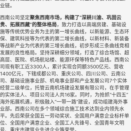
业链。
西南公司
坚定
聚焦西南市场，构建了
“深耕川渝、巩固云
贵、拓展西藏”的整体格局
，
致力打造以高端房建、基础设
施等传统优势业务为主的第一增长曲线，以新能源、生态环
保、建筑科技等为代表的第二增长曲线，以新材料、新装备
等战新产业为代表的第三增长曲线，初步形成三条曲线竞相
发展的良性格局。坚持深耕细分领域，打造了综合场馆、超
高层、医院、机场航站楼、能源环保等特色产品线。
西南
公
司
现有职工近
3300人，累计实现合同额3500亿元、营收
1400亿元，
下辖
成都公司
、重庆
公司
、
四川公司、云南公
司、基础设施事业部、机电事业部和产业发展公司
7个实体
经营二级单位，托管云南机场建设发展有限公司，在手管理
的实体法人、项目公司法人共16家。同时，为抢抓“十四五”
海外拓展机遇，积极融入“一带一路”建设，成功组建海外事
业部。西南公司在多个领域综合施工技术达到业内领先水
平
。先后荣获全国五一劳动奖状、全国用户满意企业标杆单
位、全国用户满意企业、全国工人先锋号、全国青年文明
号、重庆市建筑业先进企业等荣誉。