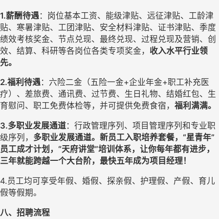
1.
薪酬待遇
：岗位基本工资、能级津贴、远征津贴、工龄津
贴
、
寒暑津贴、工团津贴、安全材料津贴
、证书津贴、
季度
绩效考核
奖金、节点兑现、最终兑现、过程兑现及营销、创
效、结算、科研等各岗位各类专项奖金，
收入水平行业领
先。
2.
福利待遇
：
六险二金（五险一金
+企业年金+职工补充医
疗）、
差旅费、通讯费、
过节费、生日礼物、结婚红包、生
育慰问、职工免费体检等，并可提供免费食宿，
福利满满
。
3.
多职业发展通道
：行政管理序列、项目管理序列和专业职
级序列
，
多职业发展通道
。
新员工入职培养套餐，
“星青年”
员工成才计划，“天府讲堂”培训体系，让你每年都有进步，
三年就能跨越一个大台阶，最快五年成为项目经理！
4.
员工均可享受
年假、婚假、探亲假
、护理假、产假、育儿
假
等假期。
八、招聘流程