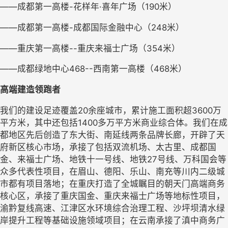
——成都第一高楼-花样年·喜年广场（190米）
——成都第一高楼-成都国际金融中心（248米）
——重庆第一高楼--重庆来福士广场（354米）
——成都绿地中心468--西南第一高楼（468米）
高端建造领跑者
我们的建设足迹覆盖
20余座城市，累计施工面积超3
6
00万
平方米，
其中还包括
1
4
00多万平方米商业综合体。我们在成
都地区先后创造了东大街、南延线两条品牌长廊，开辟了天
府新区核心市场，承接了包括双流机场、太古里、成都国
金、来福士广场、地铁十一号线、地铁27号线、万科国会等
众多代表性项目，在眉山、德阳、乐山、南充等川内二级城
市都有项目落地；在重庆打造了全城瞩目的朝天门高端商务
核心区，承接了重庆国金、重庆来福士广场等地标性项目，
渝黔复线高速、江津区水环境综合治理工程、沙坪坝清水绿
岸提升工程等基础设施领域项目；在云南承接了滇中商务广