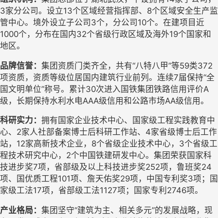
3家分公司。设立13个区域经营指挥部、8个区域安全生产监
管中心。境外设立子公司3个，分公司10个。在建项目近
1000个，分布在国内32个省级行政区域及海外19个国家和
地区。
品牌信誉
：
集团
资质门类齐全，共有
“八特八甲”等59类372
项资质，资质等级位居国内建筑行业前列。连续7届保持“全
国文明单位”称号。累计30次进入国铁集团铁路信用评价A
级，长期保持水利水电AAA级信用和公路市场AA级信用。
科研
实力
：
拥有国家企业技术中心、国家级工程实践教育中
心、
2家人社部备案博士后科研工作站、4家省级博士后工作
站，12家高新技术企业，8个省级企业技术中心，3个省级工
程技术研究中心，2个中国铁建研发中心。
集团
荣获
国家科
技进步奖
7
项，省部级及以上科技进步奖
252
项，
鲁班奖
24
项、国优质工程101项、
詹天佑奖
29
项
，
中国专利奖
3项
；国
家级工法
17项，省部级工法1127项；国家专利
2746
项。
产业格局：
集团
坚守
“建筑为主、相关多元”的发展战略，现