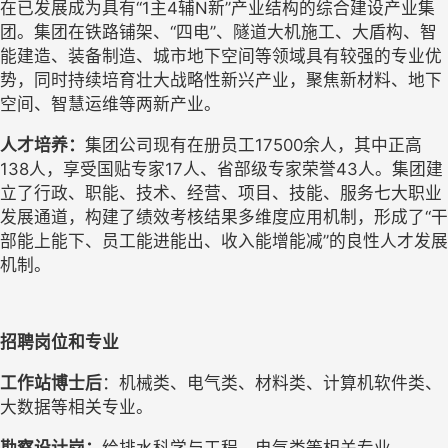
在已发展成为具有“1主4辅N新”产业结构的综合建设产业集
团。集团在铁路铺架、“四电”、隧道大机施工、大盾构、智
能建造、装备制造、城市地下空间等领域具有较强的专业优
势，同时持续培育壮大战略性新兴产业，聚焦新材料、地下
空间、智慧运维等两新产业。
人才培养：
集团公司现有在册员工
1
7500
余人，其中正高
138
人，享受国贴专家
17
人
、
省部级专家荣誉
43人。
集团建
立了行政、职能、技术、经营、项目、技能、服务七大职业
发展通道，构建了绩效考核结果多维度应用机制，形成了
“干
部能上能下、员工能进能出、收入能增能减”的良性人才发展
机制。
招聘岗位和
专业
工作站博士后
：
机械类、电气类、材料类、计算机软件类、
大数据等相关专业
。
勘察设计岗：
给排水科学与工程
、
电气类
等相关专业。