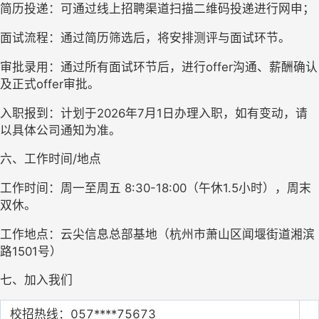
简历投递：可通过线上招聘渠道扫描二维码投递进行网申；
面试流程：通过简历筛选后，将安排测评与面试环节。
审批录用
：
通过所有面试环节后，进行
offer
沟通、薪酬确认
及正式
offer
审批。
入职报到：计划于
2026年7月1日办理入职，如有变动，请
以具体公司通知为准。
六、工作时间
/
地点
工作时间：周一至周五
 8:30-18:00（午休1.5小时），周末
双休。
工作地点：云尖信息总部基地（
杭州市萧山区闻堰街道湘滨
路
1
501号）
七、加入我们
校招热线：
057****75673