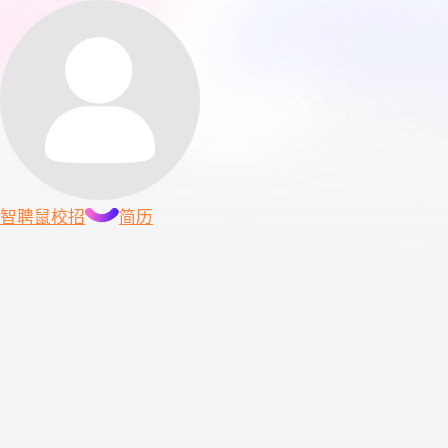
智聘鼠
校招
简历