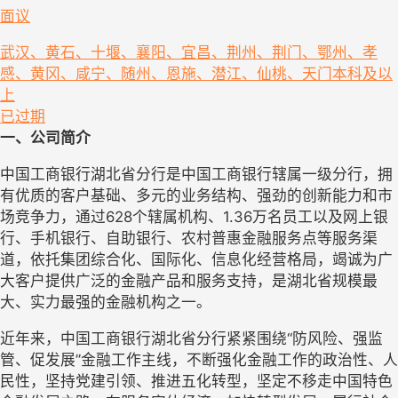
面议
武汉、黄石、十堰、襄阳、宜昌、荆州、荆门、鄂州、孝
感、黄冈、咸宁、随州、恩施、潜江、仙桃、天门
本科及以
上
已过期
一、公司简介
中国工商银行湖北省分行是中国工商银行辖属一级分行，拥
有优质的客户基础、多元的业务结构、强劲的创新能力和市
场竞争力，通过628个辖属机构、1.36万名员工以及网上银
行、手机银行、自助银行、农村普惠金融服务点等服务渠
道，依托集团综合化、国际化、信息化经营格局，竭诚为广
大客户提供广泛的金融产品和服务支持，是湖北省规模最
大、实力最强的金融机构之一。
近年来，中国工商银行湖北省分行紧紧围绕“防风险、强监
管、促发展”金融工作主线，不断强化金融工作的政治性、人
民性，坚持党建引领、推进五化转型，坚定不移走中国特色