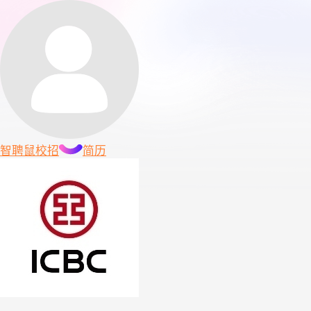
智聘鼠
校招
简历