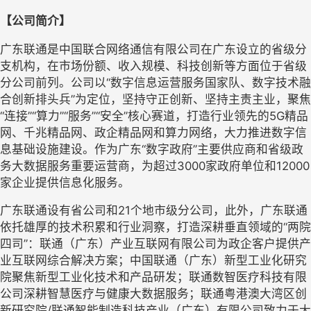
【公司简介】
广东联通是中国联合网络通信有限公司在广东设立的省级分
支机构，在市场份额、收入规模
、
科技创新等方面
位于省级
分公司前列
。公司以
“数字信息运营服务国家队、数字技术融
合创新排头兵”为定位，坚持守正创新、坚持主责主业，聚焦
“连接”“算力”“服务”“安全”核心赛道
，打造
行业领先的
5G
精品
网
、千兆
精品
网、政企
精品
网和算力网络，
大力推进
数字
信
息
基础设施
建设
。作为广东
“数字政府”主要供应商和省级政
务大数据服务
重要
运营商，为超过
3000家政府单位和12000
家企业提供信息化服务。
广东联通设有省公司和
21个地市级分公司，此外，广东联通
依托雄厚的技术积累和行业洞察，打造深耕垂直领域的“两院
四司”
：联通（广东）产业互联网有限公司为政企客户提供产
业互联网综合解决方案；中国联通（广东）新型工业化研究
院聚焦
新型工业化
技术和产品研发
；联通数智医疗科技有限
公司深耕智慧医疗与健康大数据服务；联通粤港澳大湾区创
新研究院
/联通智能制造科技产业（广东）有限公司致力于大