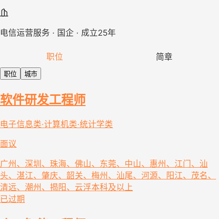
电信运营服务 · 国企 · 成立25年
职位
简章
职位
城市
软件研发工程师
电子信息类·计算机类·统计学类
面议
广州、深圳、珠海、佛山、东莞、中山、惠州、江门、汕
头、湛江、肇庆、韶关、梅州、汕尾、河源、阳江、茂名、
清远、潮州、揭阳、云浮
本科及以上
已过期