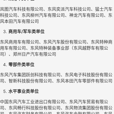
岚图汽车科技有限公司、东风奕派汽车科技公司、猛士汽车
科技公司、东风柳州汽车有限公司、神龙汽车有限公司、东
风本田汽车有限公司
/军车类单位
商用车
东风商用车有限公司、东风汽车股份有限公司、东风特种商
用车有限公司、东风特种装备事业部（东风越野车有限公
司）、郑州日产汽车有限公司
零部件类单位
东风汽车集团跃创科技有限公司、东风电子科技股份有限公
司、智新科技股份有限公司、东风本田汽车零部件有限公司
水平事业类单位
中国东风汽车工业进出口有限公司、东风汽车贸易有限公
司、东风畅行科技股份有限公司、东风物流集团股份有限公