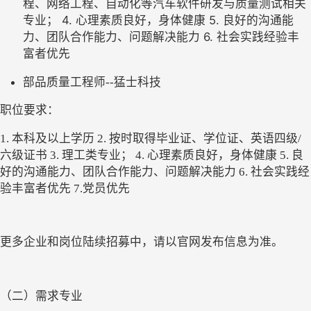
程、网络工程、自动化等汽车软件研发与质量测试相关
专业； 4. 心理素质良好，身体健康 5. 良好的沟通能
力、团队合作能力、问题解决能力 6. 社会实践经验丰
富者优先
部品质量工程师
--猛士科技
职位要求：
1. 本科及以上学历 2. 按时取得毕业证、学位证、英语四级/
六级证书 3. 理工类专业； 4. 心理素质良好，身体健康 5. 良
好的沟通能力、团队合作能力、问题解决能力 6. 社会实践经
验丰富者优先 7.党员优先
更多企业
和岗位
陆续招募中，请以官网发布信息为准。
（二）需求专业