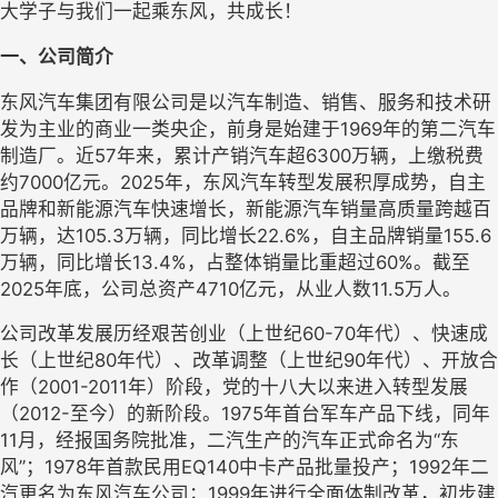
大学子与我们一起乘东风，共成长！
一、公司简介
东风汽车集团有限公司是以汽车制造、销售、服务和技术研
1969年的第二汽车
发为主业的商业一类央企，前身是始建于
制造厂。近57年来，累计产销汽车超6300万辆，上缴税费
约7000亿元。2025年，东风汽车转型发展积厚成势，自主
品牌和新能源汽车快速增长，新能源汽车销量高质量跨越百
万辆，达105.3万辆，同比增长22.6%，自主品牌销量155.6
万辆，同比增长13.4%，占整体销量比重超过60%。截至
2025年底，公司总资产4710亿元，从业人数11.5万人。
60-70年代）、快速成
公司改革发展历经艰苦创业（上世纪
长（上世纪80年代）、改革调整（上世纪90年代）、开放合
作（2001-2011年）阶段，党的十八大以来进入转型发展
（2012-至今）的新阶段。1975年首台军车产品下线，同年
11月，经报国务院批准，二汽生产的汽车正式命名为“东
风”；1978年首款民用EQ140中卡产品批量投产；1992年二
汽更名为东风汽车公司；1999年进行全面体制改革，初步建