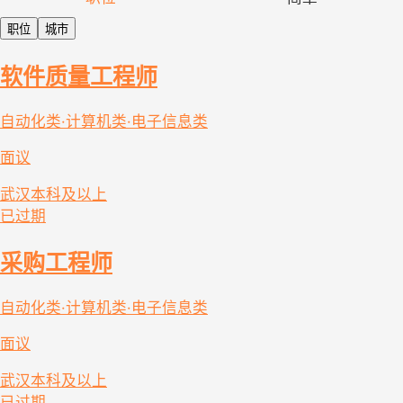
职位
城市
软件质量工程师
自动化类·计算机类·电子信息类
面议
武汉
本科及以上
已过期
采购工程师
自动化类·计算机类·电子信息类
面议
武汉
本科及以上
已过期