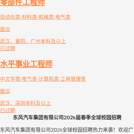
零部件工程师
自动化类·材料类·机械类·电气类
面议
武汉、襄阳、广州
本科及以上
已过期
水平事业工程师
中文学类·电气类·计算机类·工商管理类
面议
武汉、深圳
本科及以上
已过期
202
东风汽车集团有限公司
6
届春季
全球校园招聘
20
东风汽车集团有限公司
26
全球校园招聘
热力来袭！欢迎广