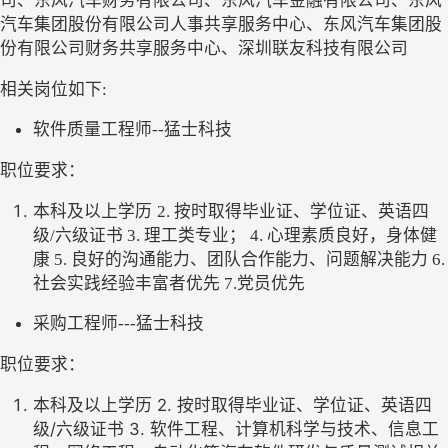
司、东风汽车财务有限公司、东风汽车金融有限公司、东风
汽车集团股份有限公司人事共享服务中心、东风汽车集团股
份有限公司财务共享服务中心、深圳联友科技有限公司
相关岗位如下
:
软件质量工程师
--猛士科技
职位要求：
本科及以上学历
2. 按时取得毕业证、学位证、英语四
级/六级证书 3. 理工类专业； 4. 心理素质良好，身体健
康 5. 良好的沟通能力、团队合作能力、问题解决能力 6.
社会实践经验丰富者优先 7.党员优先
采购工程师
---猛士科技
职位要求：
2. 按时取得毕业证、学位证、英语四
本科及以上学历
级/六级证书 3. 软件工程、计算机科学与技术、信息工