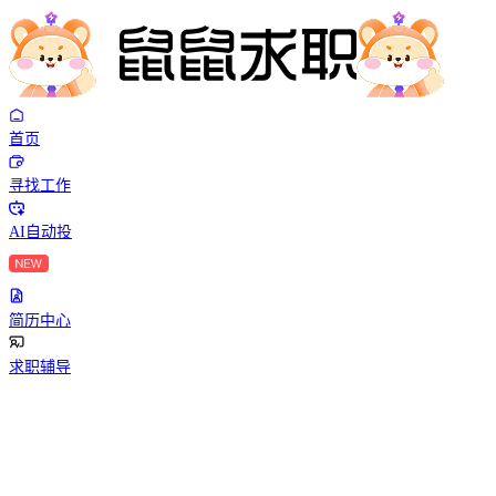
首页
寻找工作
AI自动投
简历中心
求职辅导