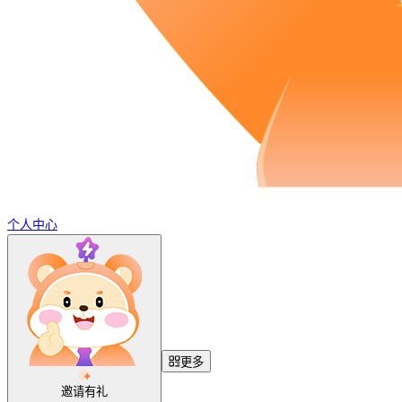
个人中心
更多
邀请有礼