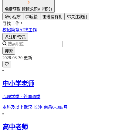
免费获取 鼠鼠求职VIP积分
小程序
反馈
邀请有礼
关注我们
寻找工作
校招简章
AI找工作
注册/登录
搜索
2026-03-30 更新
中小学老师
心理学类 · 外国语类
本科及以上
武汉·长沙·南昌
6-10k/月
高中老师