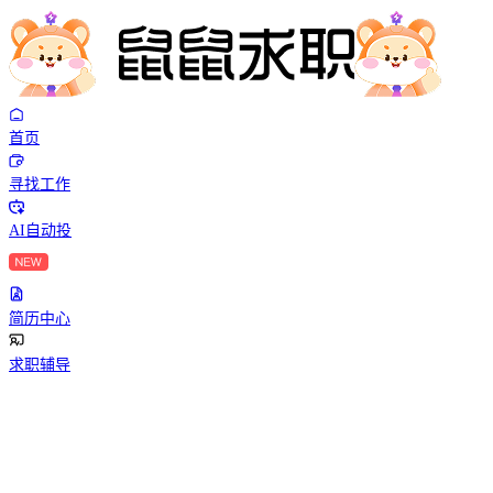
首页
寻找工作
AI自动投
简历中心
求职辅导