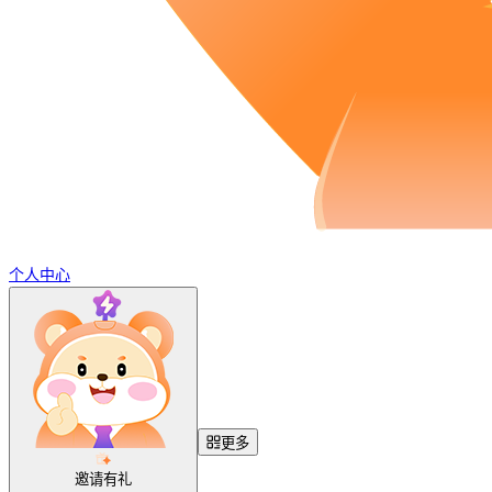
个人中心
更多
邀请有礼