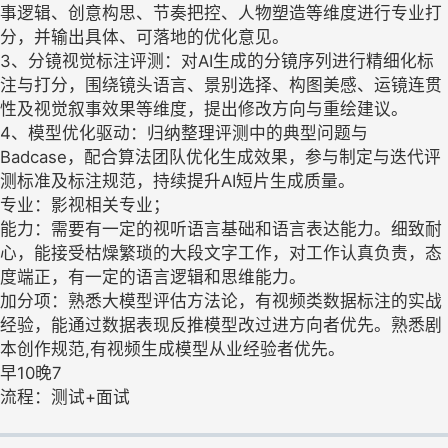
事逻辑、创意构思、节奏把控、人物塑造等维度进行专业打
分，并输出具体、可落地的优化意见。
3、分镜视觉标注评测：对AI生成的分镜序列进行精细化标
注与打分，围绕镜头语言、景别选择、构图美感、运镜连贯
性及视觉叙事效果等维度，提出修改方向与重绘建议。
4、模型优化驱动：归纳整理评测中的典型问题与
Badcase，配合算法团队优化生成效果，参与制定与迭代评
测标准及标注规范，持续提升AI短片生成质量。
专业：影视相关专业；
能力：需要有一定的视听语言基础和语言表达能力。细致耐
心，能接受枯燥繁琐的大段文字工作，对工作认真负责，态
度端正，有一定的语言逻辑和思维能力。
加分项：熟悉大模型评估方法论，有视频类数据标注的实战
经验，能通过数据表现反推模型改过进方向者优先。熟悉剧
本创作规范,有视频生成模型从业经验者优先。
早10晚7
流程：测试+面试