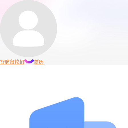
智聘鼠
校招
简历