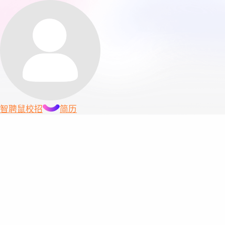
智聘鼠
校招
简历