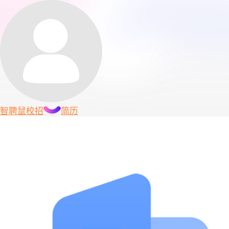
智聘鼠
校招
简历