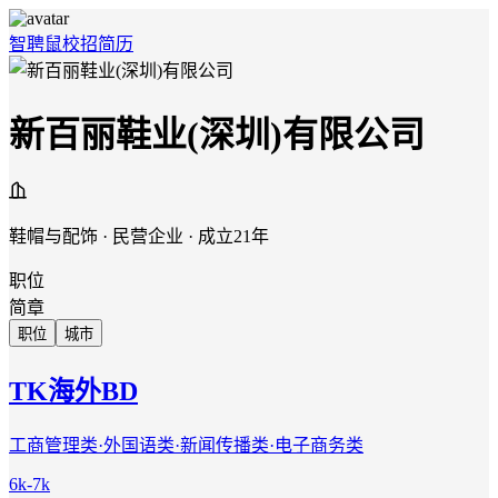
智聘鼠
校招
简历
新百丽鞋业(深圳)有限公司
鞋帽与配饰 · 民营企业 · 成立21年
职位
简章
职位
城市
TK海外BD
工商管理类·外国语类·新闻传播类·电子商务类
6k-7k