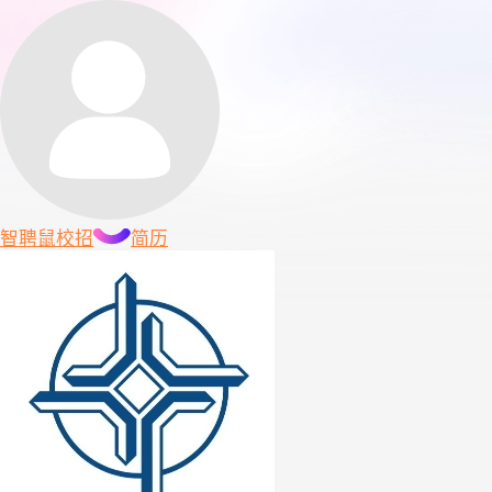
智聘鼠
校招
简历