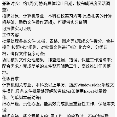
兼职时长：约1周(可协商具体起止日期，按完成进度灵活调
整)
招聘对象：计算机专业，本科在校实习均可(具备扎实的计算
机基础，熟悉文件操作逻辑)，可提供实习证明
可提供实习证明
工作内容：
批量处理各类文件(文档、表格、图片等),完成文件拆分、合并
操作;按照指定规则，对批量文件进行标准化命名、分类归
档，确保文件有序可查;
协助核对文件处理结果，排查遗漏、错误，保证工作准确率;
配合需求方完成简单的文件整理辅助工作，高效推进任务落
地。
任职要求：
计算机相关专业，本科及以上学历，熟悉Windows/Mac系统文
件操作;具备文件批量处理经验者优先(如使用Exce1批量操
作、简单脚本辅助等)
细心严谨，责任心强，能高效完成批量重复性工作，保证零失
误;
时间充裕，能全程投入约1周工作，响应及时，不中途缺勤;