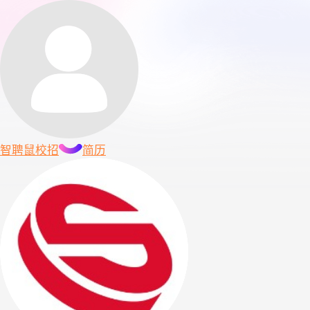
智聘鼠
校招
简历