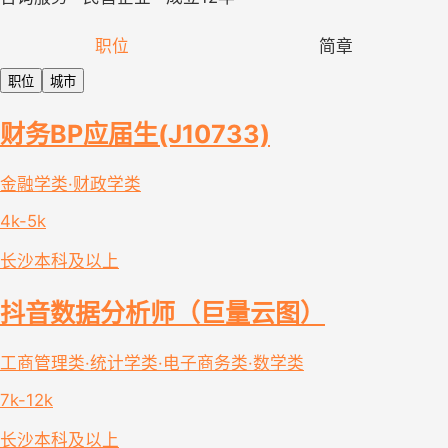
职位
简章
职位
城市
财务BP应届生(J10733)
金融学类·财政学类
4k-5k
长沙
本科及以上
抖音数据分析师（巨量云图）
工商管理类·统计学类·电子商务类·数学类
7k-12k
长沙
本科及以上