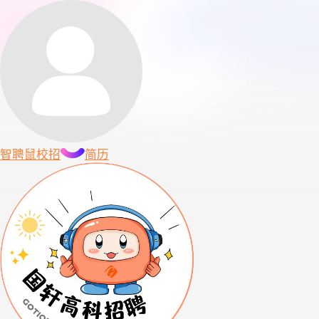
智聘鼠
校招
简历