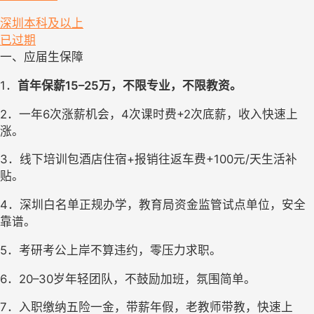
深圳
本科及以上
已过期
一、应届生保障
1．
首年保薪15–25万，不限专业，不限教资。 
2．一年6次涨薪机会，4次课时费+2次底薪，收入快速上
涨。 
3．线下培训
包酒店住宿
+
报销往返车费
+
100元/天生活补
贴
。 
4．深圳白名单正规办学，教育局资金监管试点单位，安全
靠谱。 
5．
考研考公上岸不算违约
，零压力求职。
6．20–30岁年轻团队，不鼓励加班，氛围简单。
7．入职缴纳
五险一金
，
带薪年假
，老教师带教，快速上