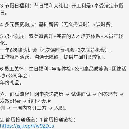
3 
节假日福利：节日福利大礼包+开工利是+享受法定节假
日。
4 
多元薪资构成：基础薪资（
无义务课时
）+课时费。
5 
职业发展：双渠道晋升+完善的人才培养体系+人员年轻
化。

一年
6次涨薪机会
（4次课时费机会+2次底薪机会）。

工作氛围活跃，沟通无障碍，提供广阔升职空间。
6 
员工关怀：生日福利+年度体检+公司高品质旅游+团建活
动+公司年会+

年终礼品。
六、面试流程
1. 
网申投递简历 → 试讲面试 → 问答环节 → 
发放offer → 线下4天培

训 → 一周内签订三方 → 入职。
2. 简历投递通道：
1 
简历投递链接：
https://jsj.top/f/w9ZDJs