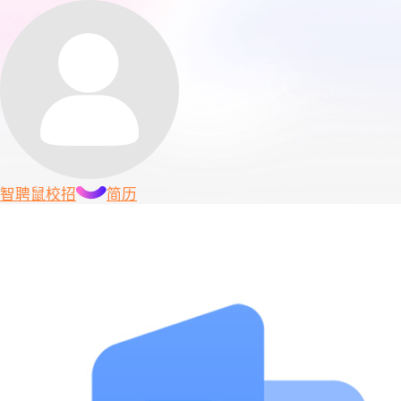
智聘鼠
校招
简历