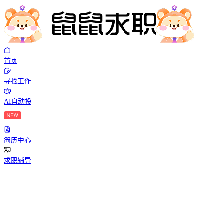
首页
寻找工作
AI自动投
简历中心
求职辅导