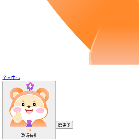
个人中心
更多
邀请有礼