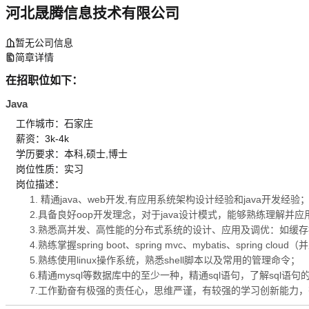
河北晟腾信息技术有限公司
暂无公司信息
简章详情
在招职位如下：
Java
工作城市：石家庄
薪资：3k-4k
学历要求：本科,硕士,博士
岗位性质：实习
岗位描述：
1. 精通java、web开发,有应用系统架构设计经验和java开发经验
2.具备良好oop开发理念，对于java设计模式，能够熟练理解
3.熟悉高并发、高性能的分布式系统的设计、应用及调优：如缓
4.熟练掌握spring boot、spring mvc、mybatis、spring c
5.熟练使用linux操作系统，熟悉shell脚本以及常用的管理命令；
6.精通mysql等数据库中的至少一种，精通sql语句，了解sql语
7.工作勤奋有极强的责任心，思维严谨，有较强的学习创新能力