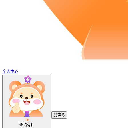
个人中心
更多
邀请有礼