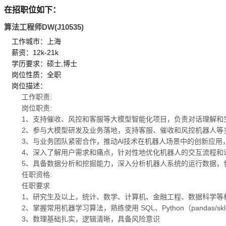
在招职位如下：
算法工程师DW(J10535)
工作城市：上海
薪资：12k-21k
学历要求：硕士,博士
岗位性质：全职
岗位描述：
工作职责:
岗位职责:
1、支持催收、风控和客服等大模型智能化项目，负责对话理解和
2、参与大模型研发及业务落地，支持客服、催收和风控机器人等
3、与业务团队紧密合作，推动Al技术在机器人场景中的创新应
4、深入了解用户需求和痛点，针对性地优化机器人的交互流程和
5、具备数据分析和挖掘能力，深入分析机器人系统的运行数据，
任职资格:
任职要求
1、研究生及以上，统计、数学、计算机、金融工程、数据科学等
2、掌握常用机器学习算法，熟练使用 SQL、Python（pandas/s
3、数理基础扎实，逻辑清晰，具备风险意识