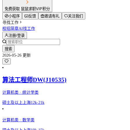
免费获取 鼠鼠求职VIP积分
小程序
反馈
邀请有礼
关注我们
寻找工作
校招简章
AI找工作
注册/登录
搜索
2026-05-26 更新
算法工程师DW(J10535)
计算机类 · 统计学类
硕士及以上
上海
12k-21k
计算机类 · 数学类