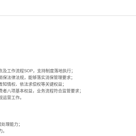
点及工作流程SOP，支持制度落地执行；
消保法律法规，能够落实消保管理要求；
者知情权、依法求偿权等关键权益；
费者八项基本权益，业务流程符合监管要求；
规运营工作。
据处理能力；
力。