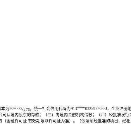
本为209000万元，统一社会信用代码为913****0325972035J
公司及境内股东的存款；（三）向境内金融机构借款；（四）经批准发行
务（金融许可证 有效期限以许可证为准）。（依法须经批准的项目，经