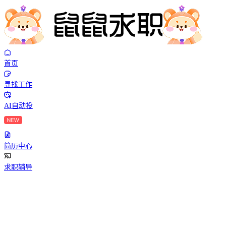
首页
寻找工作
AI自动投
简历中心
求职辅导