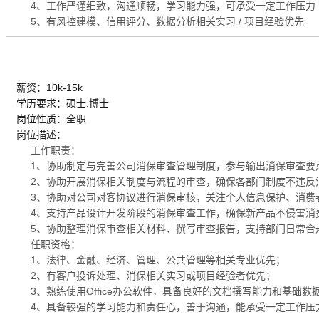
4、工作严谨细致，沟通顺畅，学习能力强，可承受一定工作压力
5、有风控建模、信用评分、数据分析相关实习 / 项目经验优先
薪资：10k-15k
学历要求：硕士,博士
岗位性质：全职
岗位描述：
工作职责：
1、协助制定与完善公司消保审查管理制度，参与输出消保审查要
2、协助开展消保相关制度与流程的审查，确保各部门制度不违反
3、协助对公司对客协议进行消保审核，关注个人信息保护、消费
4、支持产品设计开发阶段的消保审查工作，确保新产品不侵害消
5、协助整理消保审查相关材料、撰写审查报告，支持部门日常合
任职资格：
1、法律、金融、经济、管理、公共管理等相关专业优先；
2、有客户投诉处理、消保相关实习或项目经验者优先；
3、熟练使用Office办公软件，具备良好的文档撰写能力和基础数
4、具备较强的学习能力和责任心，善于沟通，能承受一定工作压