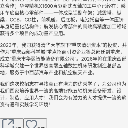
立合作；华翌精机
X1600直驱卧式五轴加工中心已经在：乘
用车底盘核心零部件——一体成型铝副车架；减震塔，纵
梁，CCB，CD柱，前机舱，后底板，电池托盘等一体压铸
车身轻量化结构件；航发核心零部件的高效高精度加工领域
获得多个项目的成功量产应用。
2023年，我司获得清华大学旗下“重庆清研资本”的投资，并
作为“重庆西部科学城”重点招商引资企业将总部迁到重庆，
成立“重庆市华翌智能装备有限公司”。202
6
年将在重庆西部
科学城兴建一个世界级高端五轴数控机床研发制造总部基
地，服务于中西部汽车产业和航空航天产业。
我们这次校招志在寻找真正有潜力的优秀学子，为公司也为
我们国家培养世界一流的高端智能五轴机床设备研发、设
计，制造、应用人才！我们会为有潜力的人才提供一流的薪
资待遇和实践学习环境！