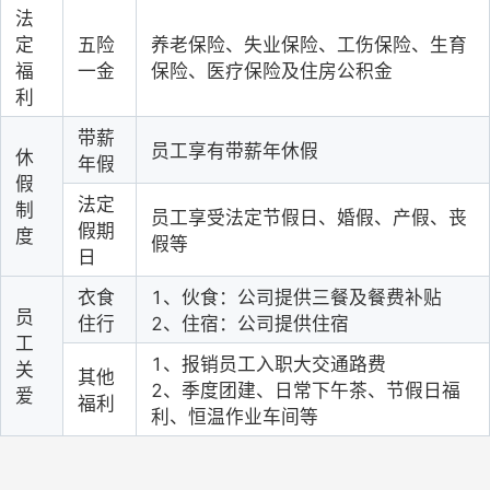
法
定
五险
养老保险、失业保险、工伤保险、生育
福
一金
保险、医疗保险及住房公积金
利
带薪
员工享有带薪年休假
休
年假
假
法定
制
员工享受法定节假日、婚假、产假、丧
假期
度
假等
日
衣食
1、伙食：公司提供三餐及餐费补贴
员
住行
2、住宿：公司提供住宿
工
1、报销员工入职大交通路费
关
其他
2、季度团建、日常下午茶、节假日福
爱
福利
利、恒温作业车间等