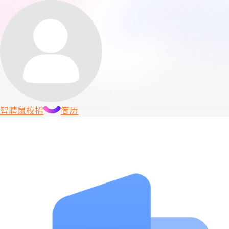
智聘鼠
校招
简历