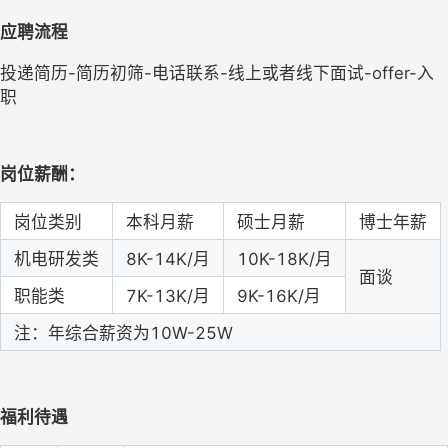
应聘流程
投递简历
-简历初筛-电话联系-线上或者线下面试-offer-入
职
岗位薪酬：
岗位类别
本科月薪
硕士月薪
博士年薪
机电研发类
8K-14K/月
10K-18K/月
面谈
职能类
7K-13K/月
9K-16K/月
注：年综合薪资为
10W-25W
福利待遇