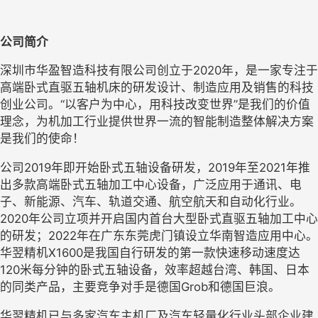
公司简介
深圳市华盈智造科技有限公司创立于
2020年，是一家专注于
高端卧式直驱五轴机床的研发设计、制造应用及销售的科技
创业公司。“以客户为中心，用科技改变世界”是我们的价值
理念，为机加工行业提供世界一流的智能制造整体解决方案
是我们的使命！
公司
2
019
年即开始卧式五轴设备研发，
20
19
年至
202
1
年推
出多款高端卧式五轴加工中心设备，广泛应用于通讯、电
子、新能源、汽车、轨道交通、航空航天和自动化行业。
2
020
年公司立项并开启国内首台大型卧式直驱五轴加工中心
的研发；
2022年在广东东莞虎门镇设立华南智造应用中心。
华翌精机X1600是我国自行研发的第一款快速移动速度达
120米每分钟的卧式五轴设备，效率超越台湾、韩国、日本
的同类产品，主要竞争对手是德国Grob和德国巨浪。
华翌精机已与多家汽车主机厂及汽车轻量化行业头部企业建