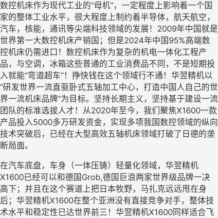
数控机床作为现代工业的
“母机”，一定程度上影响着一个国
家的整体工业水平，很大程度上制约着半导体，航天航空，
汽车，核能，通讯等尖端科技领域的发展！2
009
年中国就是
世界第一大数控机床产销国；但是
2
024
年中国
9
5%
高端数
控机床仍需进口！数控机床作为复杂的机电一体化工程产
品，与空调，冰箱这些普通的工业消费品不同，不是短期投
入就能
“弯道超车”！挣快钱在这个领域行不通！华翌精机以
“研发世界一流直驱卧式五轴加工中心，打造中国人自己的世
界一流机床品牌”为目标。坚持长期主义，坚持基于建设一流
团队的标准选拔人才！从2
020
年至今，我们聚焦
X
1600
一款
产品投入
5
000
多万研发资金，实现多项我国数控领域的纵向
技术突破后，已经在大型高效五轴机床领域打破了日德的垄
断局面。
在汽车底盘，车身（一体压铸）轻量化领域，华翌精机
X
1600
已经可以和德国
Grob
,
德国巨浪两家世界级品牌一决
高下；并且在这个赛道上把日本牧野，马扎克远远甩在身
后；华翌精机
X
1600
在整个亚洲没有直接竞争对手，整体技
术水平和稳定性已达世界前三！华翌精机
X
1600
同样适合飞