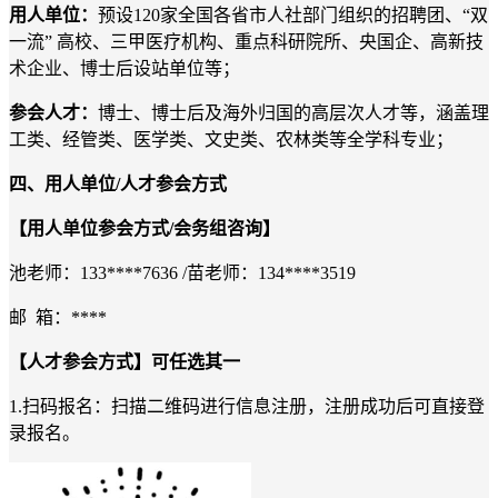
用人单位：
预设
120家
全国各省市人社部门组织的招聘团、
“双
一流” 高校、三甲医疗机构、重点科研院所、央国企、高新技
术企业、博士后设站单位等；
参会人才：
博士、博士后及海外归国的高层次人才等，涵盖理
工类、经管类、医学类、文史类、农林类等全学科专业；
四、用人单位
/人才参会方式
【用人单位参会方式
/会务组咨询】
池老师：
133****7636 /苗老师：134****3519
邮
箱：****
【人才参会方式】可任选其一
1.扫码报名：
扫描二维码进行信息注册，注册成功后可直接登
录报名。