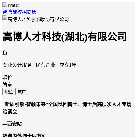
智聘鼠
校招
简历
高博人才科技(湖北)有限公司
专业设计服务 · 民营企业 · 成立1年
职位
简章
职位
城市
“新质引擎·智领未来”全国巡回
博士、博士后高层次人才专场
洽谈会
---西安站
致海内外博士朋友们
：