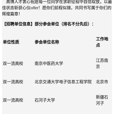
高博人才衷心祝愿每一位同学在求职征程中自信绽放，以最
佳状态斩获心仪offer
！
愿你们前程似锦，共同书写属于你们的
辉煌篇章！
【招聘单位信息】部分参会单位（排名不分先后）：
工作地
单位性质
参会单位名称
点
江苏南
双一流高校
南京中医药大学
京
双一流高校
北京交通大学电子信息工程学院
北京市
新疆石
双一流高校
石河子大学
河子