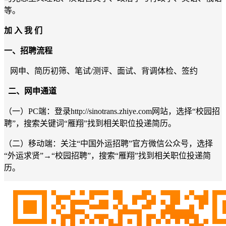
等
。
加 入 我 们
一、招聘流程
网申、简历初筛、笔试
/测评、面试、背调体检、签约
二、网申通道
（一）
PC端：登录
http://sinotrans.zhiye.com
网站
，
选择
“校园招
聘”，
搜索关键
词
“
雁翔
”找到相关职位投递简历。
（二）移动端：关注
“
中国
外运招聘
”官方微信公众号，选择
“外运求贤”→“校园招聘”，搜索“
雁翔
”找到相关职位投递简
历。