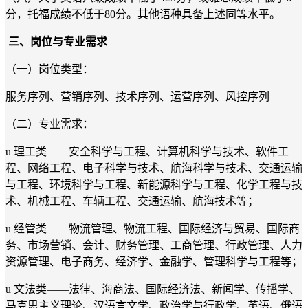
分，托福成绩不低于80分。其他语种具备上述同等水平。
三
、岗位与专业需求
（一）岗位
类型
：
服务序列、营销序列、技术序列、运营序列、风控序列
（
二
）专业需求：
u
理工类
——安全科学与工程、计算机科学与技术、软件工
程、
网络
工程、电子科学与技术
、航海科学与技术、
交通运输
与工程
、
环境科学与工程
、
新能源科学与工程、
化学工程与技
术、机械工程、车辆工程、
交通运输、航海技术
等；
u
经管类
——物流管理、物流工程、国际经济与贸易、国际商
务、市场营销、会计、财务管理
、
工商管理、行政管理、人力
资源管理、电子商务、经济学、金融学、管理科学与工程
等；
u
文法类
——法律、海商法、国际经济法、新闻学、传播学、
马克思主义理论、
汉语言文学、政治学与行政学、英语、俄语