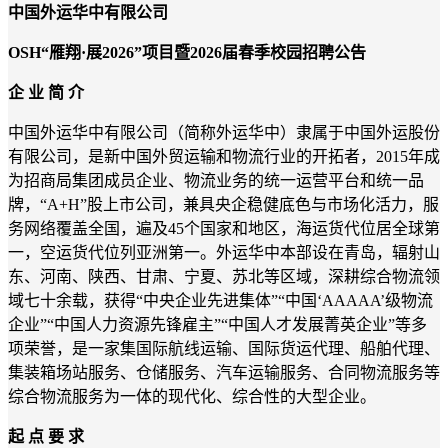
中国外运华中有限公司
OSH
“
雁翔
·展2026
”
项目暨
202
6届春季
校园招聘公告
企 业 简 介
中国外运华中有限公司（简称外运华中）隶属于中国外运股份
有限公司，是新中国外贸运输和物流行业的开拓者，
2015年成
为招商局集团成员企业、物流业务的统一运营平台和统一品
牌
，
“A+H”股上市公司，兼具央企稳健底色与市场化活力
，
服
务网络覆盖全国，遍及
4
5
个国家和地区，
海运货代位居全球第
一，空运货代位列亚洲第一
。外运华中本部设在青岛，辐射山
东、河南、陕西、甘肃、宁夏、
苏北
等区域，深耕综合物流领
域七十
余
载，获得
“
中央企业先进集体
”
“中国
‘
AAAAA
’
级物流
企业
”“中国人力资源先锋雇主”“
中国
人才发展菁英企业
”等多
项荣誉，是一家集国际航线运输、国际货运代理、船舶代理、
集装箱场站服务、仓储服务、汽车运输服务、合同物流服务等
综合物流服务为一体的现代化、综合性的大型企业。
起 点 要 求