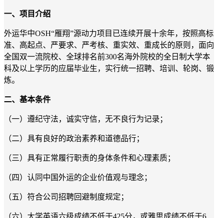
一、项目介绍
外运华中
OSH“雁翔”源动力项目已连续开展
十余
年，按照高标
准、高起点、严要求、严考核、重实效、重成长的原则，面向
全国双一流院校、全球排名前
300
名海外院校的全日制大学本
科及以上学历
的
应届
毕业生
，
实行统一招聘、培训、轮岗、锻
炼。
二
、基本条件
（一）遵纪守法，诚实守信，无不良行为记录；
（二）具有良好的政治素养和道德品行；
（三）具有正常履行职责的身体条件和心理素质；
（四）认同中国外运的企业价值观与理念
；
（五）符合公司招聘回避制度规定
；
（六）大学英语六级成绩不低于
425分，或雅思成绩不低于6