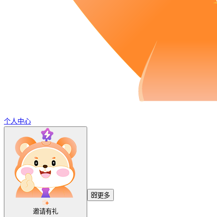
个人中心
更多
邀请有礼