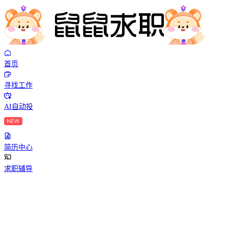
首页
寻找工作
AI自动投
简历中心
求职辅导