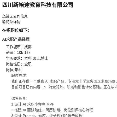
四川新培途教育科技有限公司
暂无公司信息
简章详情
在招职位如下：
AI求职产品经理
工作城市：成都
薪资：10k-15k
学历要求：本科,硕士,博士
岗位性质：全职
岗位描述：
职位描述：
我们正在做一个垂直 AI 求职产品，专注双非学生央国企求职场
目前项目已有内容 IP、流量矩阵、私域和销售转化基础，正在从内容服
你将负责：
1.设计 AI 求职小程序 MVP
2.搭建 AI 面试陪练、简历诊断、岗位测评核心流程
3.设计 Prompt、题库、评分规则和报告模板