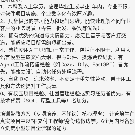
1、本科及以上学历，应届毕业生或毕业1年内，专业不限，
对软件项目实施、企业数字化有浓厚兴趣。
2、具备极强的学习能力和逻辑思维，能快速理解不同行业
客户的业务场景（零售、批发、餐饮等优先）。
3、拥有优秀的沟通与共情能力，愿意且善于与客户打交
道，能适应项目所需的短期出差。
4、熟练使用AI工具辅助日常工作，包括但不限于：利用大
语言模型生成文档大纲、撰写邮件、提炼会议纪要；有
Agent工作流搭建经验（如Coze、Dify、FastGPT）者优
先，能独立设计自动化任务处理流程。
5、自我驱动，追求效率，不满足于重复性劳动，善于用工
具和方法论提升工作质量。
6、有校园项目经验、社团管理经验或实习经历者优先，有
技术背景（SQL、原型工具等）者加分。
培训带教方案（专项培养，不轮岗）核心理念： 让管培生在
真实项目中以“准交付工程师”身份边做边学，6个月内具备独
立负责小型项目全流程的能力。