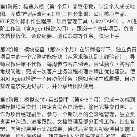
第1阶段：极速入模（第1个月）高管带教，制定个人成长地
图。完成“产品+流程+工具”三件套集训：公司核心产品、
FDE交付标准作业程序、项目管理工具（Jira/TAPD）、AI进
阶工作流（含Agent搭建入门）。跟岗一个真实项目，负责
文档模板化、会议纪要、测试跟踪等任务，快速上手。
第2阶段：模块操盘（第2-3个月）在导师指导下，独立负责
项目中的一个完整功能模块（从需求确认到上线验证），导
师只做评审不代做。每周参与客户例会，尝试独立回答客户
常规问题；完成一次客户业务流程梳理并输出优化建议。使
用AI Agent搭建一个自动化任务（例如自动生成周报、自动
整理需求变更记录），并分享给团队使用。
第3阶段：模拟交付+实战副手（第4-6个月）完成一次端到
端模拟项目交付（给定真实客户场景，输出完整交付包）。
作为项目经理副手，参与一个新项目的全流程管理，独立负
责客户沟通、进度跟踪、文档管理及部分汇报工作。结业答
辩：向管理层展示实战成果，通过后定岗为初级项目实施工
程师。结业后路径： 转正后纳入公司快速晋升通道，每年一