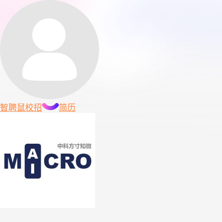
智聘鼠
校招
简历