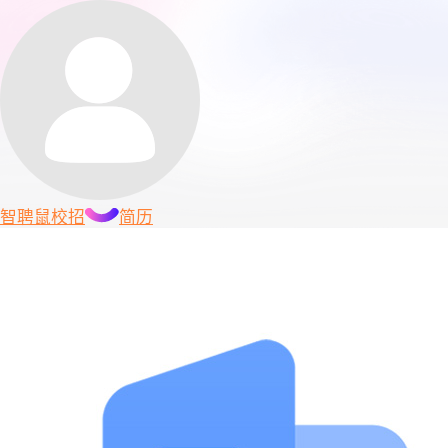
智聘鼠
校招
简历