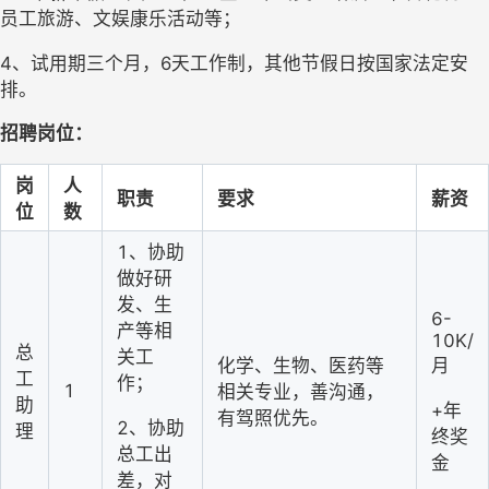
员工旅游、文娱康乐活动等；
4、
试用期三个月，
6天工作制，其他节假日按国家法定安
排。
招聘
岗位
：
岗
人
职责
要求
薪资
位
数
1、协助
做好研
发、生
6-
产等相
10K/
总
关工
化学、生物、医药等
月
工
作；
1
相关专业
，善沟通，
助
+年
有驾照优先。
2、协助
理
终奖
总工出
金
差，对