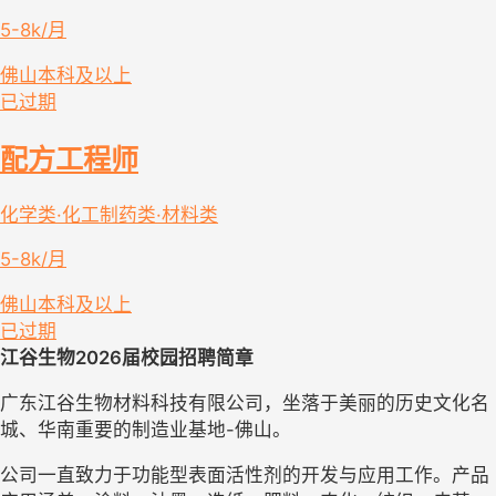
5-8k/月
佛山
本科及以上
已过期
配方工程师
化学类·化工制药类·材料类
5-8k/月
佛山
本科及以上
已过期
江谷
生物
20
26届
校园招聘简章
广东
江谷生物材料科技
有限公司，
坐落于美丽的历史文化名
城、华南重要的制造业基地
-佛山。
公司一直
致力于功能型
表面活性剂
的开发与应用工作。产品