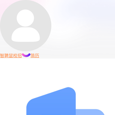
智聘鼠
校招
简历