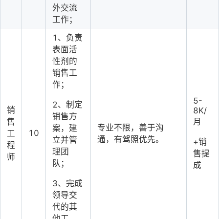
外交流
工作；
1、负责
表面活
性剂的
销售工
作
；
5-
2、制定
销
8K/
销售方
售
月
专业不限，善于沟
案，建
10
工
通，有驾照优先。
立并管
+销
程
理团
售提
师
队；
成
3、完成
领导交
代的其
他工