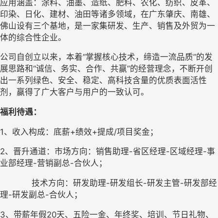
应用涵盖：涂料、油墨、造纸、肥料、农化、纺织、皮革、
印染、日化、建材、油田等诸多领域，在广东肇庆、南雄、
佛山设有三个基地，是一家集研发、生产、销售及外贸为一
体的综合性企业。
公司
自创立以来，本着
“掌握核心技术，缔造
一流
品质
”的发
展思路和“诚信、务实、合作、共赢”的经营理念，
不断开创
出一系列
绿色、安全、稳定、
高科技含量的优质表面活性
剂，赢得了广大客户与用户的一致认可
。
福利待遇：
1
、
收入构成：
底薪
+
绩效
+
提成
/项目奖金
；
2、晋升通道
：
市场方向：销售助理
-省区经理-区域经理-事
业部经理-营销副总-合伙人
；
技术方向：研发助理
-研发组长-研发主管-研发部经
理-研发副总-合伙人
；
3、
带薪年假
20天、五险一金、年终奖、培训、节日礼物、