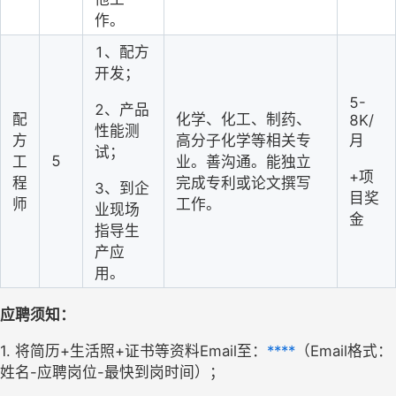
作。
1、配方
开发；
5-
2、产品
配
化学、化工、制药、
8K/
性能测
方
高分子化学等相关专
月
试；
5
工
业。善沟通。能独立
+项
程
完成专利或论文撰写
3、到企
目奖
师
工作。
业现场
金
指导生
产应
用
。
应聘须知：
1. 
将简历
+生活照+证书等资料Email至：
****
（
Email格式：
姓名-应聘岗位-最快到岗时间）；