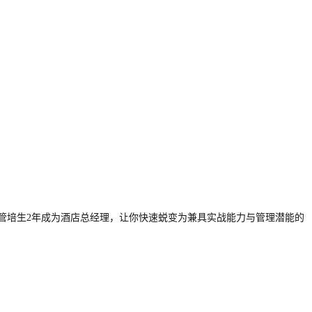
管培生2年成为酒店总经理，让你快速蜕变为兼具实战能力与管理潜能的