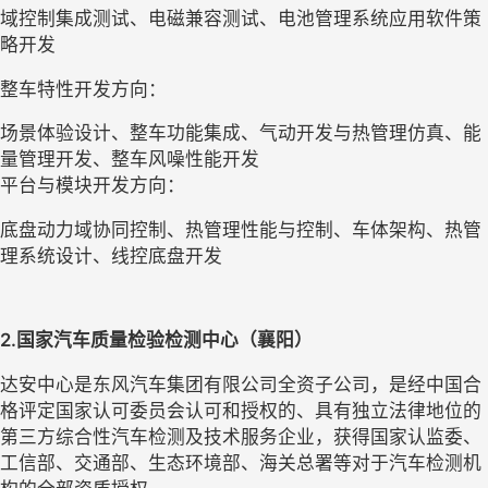
域控制集成测试
、
电磁兼容测试
、
电池管理系统应用软件策
略开发
整车特性开发方向
：
场景体验设计
、
整车功能集成
、
气动开发与热管理仿真
、
能
量管理开发
、
整车风噪性能开发
平台与模块开发方向
：
底盘动力域协同控制
、
热管理性能与控制
、
车体架构
、
热管
理系统设计
、线控底盘开发
2.国家汽车质量检验检测中心（襄阳）
达安中心是东风汽车集团有限公司全资子公司，是经中国合
格评定国家认可委员会认可和授权的、具有独立法律地位的
第三方综合性汽车检测及技术服务企业，获得国家认监委、
工信部、交通部、生态环境部、海关总署等对于汽车检测机