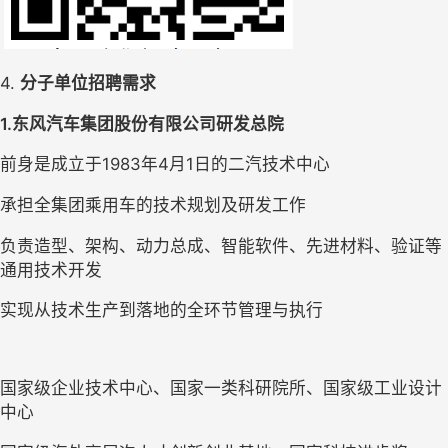
4. 
分子单位招聘需求
1.东风汽车集团股份有限公司研发总院
前身是成立于1983年4月1日的二汽技术中心
承担全集团乘用车的技术规划及研发工作
负责造型、架构、动力总成、智能软件、先进材料、验证等
通用技术开发
实现从技术生产到落地的全环节管理与执行
国家级企业技术中心、国家一类科研院所、国家级工业设计
中心