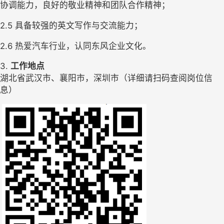
协调能力，良好的敬业精神和团队合作精神；
2.5 具备较强的英文写作与交流能力；
2.6 热爱汽车行业，认同东风企业文化。
3. 
工作地点
湖北省武汉市、襄阳市，深圳市（详细请扫码查阅岗位信
息）