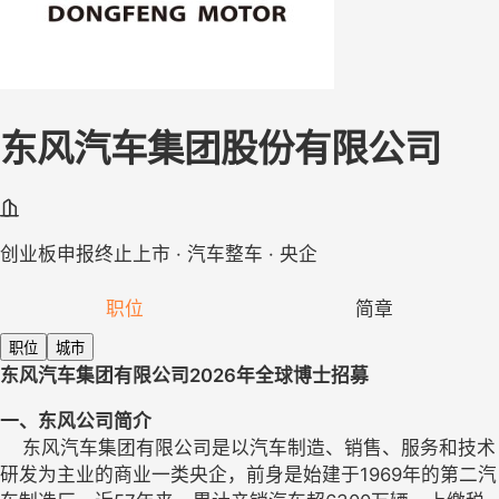
东风汽车集团股份有限公司
创业板申报终止上市 · 汽车整车 · 央企
职位
简章
职位
城市
东风汽车集团有限公司
2026
年全球博士招募
一、东风公司简介
东风汽车集团有限公司是以汽车制造、销售、服务和技术
研发为主业的商业一类央企，前身是始建于
1969
年的第二汽