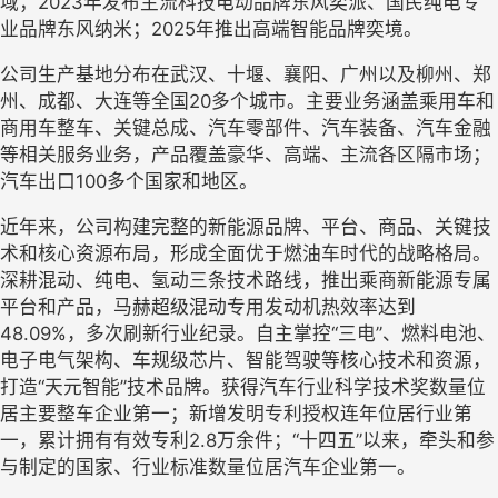
域；
2023
年发布主流
科技
电动品牌东风
奕派
、国民纯电专
业品牌东风纳米
；
2025
年推出高端智能品牌奕境
。
公司
生产基地分布在武汉、十堰、襄阳、广州以及柳州、郑
州、成都、大连等全国
20
多个城市。
主要业务涵盖乘用车和
商用车整车、关键总成、汽车零部件、汽车装备、汽车金融
等相关服务业务，产品覆盖豪华、高端、主流各区隔市场；
汽车出口
100
多个国家和地区。
近年来，公司构建完整的新能源品牌、平台、商品、关键技
术和核心资源布局，形成全面优于燃油车时代的战略格局。
深耕混动、纯电、氢动三条技术路线，
推出乘商新能源专属
平台和产品
，马赫超级混动专用发动机热效率达到
48.09%
，多次刷新行业纪录。
自主掌控
“
三电
”
、燃料电池、
电子电气架构、车规级芯片、智能驾驶等核心技术和资源
，
打造
“天元智能”技术品牌。获得汽车行业科学技术奖数量位
居主要整车企业第一；新增发明专利授权连年位居行业第
一，累计拥有有效专利
2.8
万余件；“十四五”以来，牵头和参
与制定的国家、行业标准数量位居汽车企业第一。