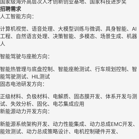
国家级海外高层次人才创新创业基地、国家科技进步奖
招聘需求
人工智能方向：
计算机视觉、语音处理、大模型训练与微调、具身智能、
AI
工程、自然语言处理、决策智能、多模态、场景生成、机器
人
智能驾驶与座舱方向
：
智能热管理与底盘控制
、
智能座舱测试
、
行车规划控制
、
智
能驾驶测试
、
HIL测试
固态电池研发方向
：
正级材料
、
负极材料
、
电解质
、
固态膜开发
、
体系开发与测
试
、
失效分析
、
固化
、
电芯集成应用
新能源动力开发方向
：
新能源系统架构开发
、
动力性能集成
、
动力总成
EMC开发
、
能效测试
、
动力总成策略设计
、
电机控制硬件开发
、