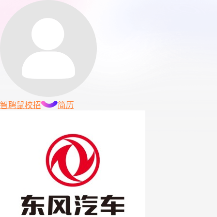
智聘鼠
校招
简历