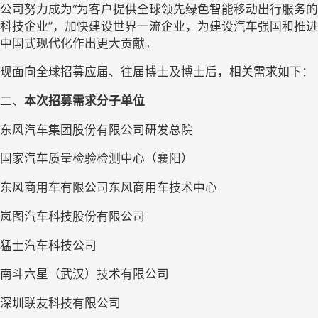
公司
努力成为
“
为客户提供全球领先绿色智能移动出行服务的
科技企业
”
，加快建设世界一流企业，为建设汽车强国和
推进
中国式现代化作出更大贡献。
现面向全球招募应届、往届博士及博士后，相关需求如下：
二、
本次招募需求分子单位
东风汽车集团股份有限公司研发总院
国
家汽车质量检验检测中心（襄阳）
东风商用车有限公司东风商用车技术中心
岚图汽车科技
股份
有限公司
猛士汽车科技公司
南斗六星（武汉）技术有限公司
深圳联友科技有限公司