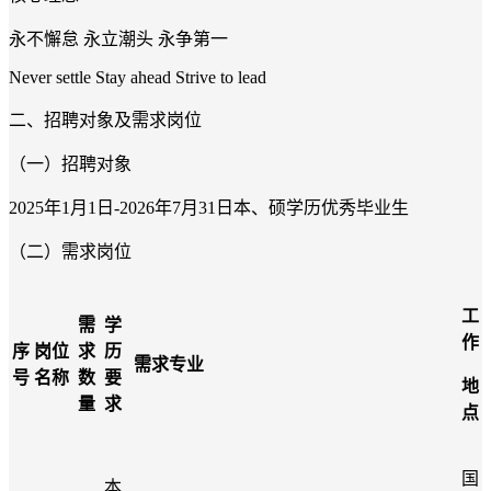
永不懈怠 永立潮头 永争第一
Never settle Stay ahead Strive to lead
二、招聘对象及需求岗位
（一）招聘对象
2025年1月1日-2026年7月31日本、硕学历优秀毕业生
（二）需求岗位
工
需
学
作
序
岗位
求
历
需求专业
号
名称
数
要
地
量
求
点
国
本