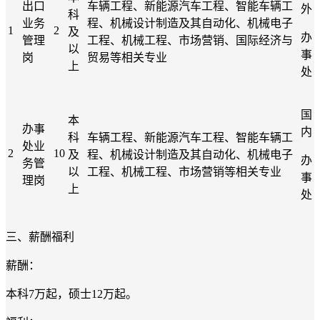
出口
车辆工程、新能源汽车工程、智能车辆工
外
科
业务
程、机械设计制造及其自动化、机械电子
1
2
及
办
管理
工程、机械工程、市场营销、国际经济与
以
事
岗
贸易等相关专业
上
处
国
本
办事
内
科
车辆工程、新能源汽车工程、智能车辆工
处业
2
10
及
程、机械设计制造及其自动化、机械电子
办
务管
以
工程、机械工程、市场营销等相关专业
事
理岗
上
处
三、薪酬福利
薪酬：
本科7万起，硕士12万起。