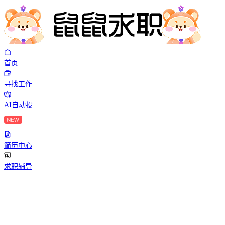
首页
寻找工作
AI自动投
简历中心
求职辅导