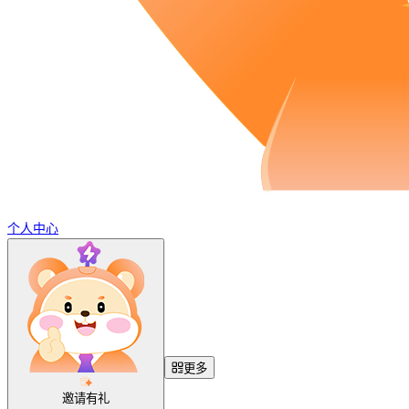
个人中心
更多
邀请有礼