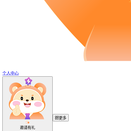
个人中心
更多
邀请有礼