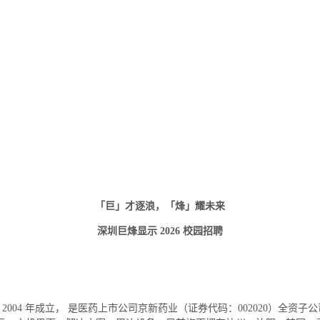
「
巨
」才
逐浪
，「
烽
」
耀未来
深圳巨烽显示 202
6
校园招聘
 2004 年成立， 是医药上市公司京新药业（证券代码：002020）