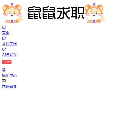
首页
寻找工作
AI自动投
简历中心
求职辅导