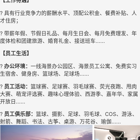
【工作待遇】
? 
具有行业竞争力的薪酬水平、
顶配公积金
、餐费补贴
、人
才住房
；
? 
带薪年假、节假日礼品、每月生日会、每月免费
理
发、年
度体检和团建旅游、婚育礼金、接送班车
......
【员工生活】
? 
办公环境：
一线
海景办公园区、
海景员工公寓、
免费实习
生宿舍、
健身房、篮球场、足球场
......
? 
员工活动：
篮球赛、足球赛、羽毛球赛、荧光夜跑、甩肉
大赛、萌宠评选赛、趣味心理体验、西游季、嘉年华、家属
开放日
......
? 
员工俱乐部：
篮球、摄影、足球、羽毛球、
COS、游泳、
射箭、舞蹈、书法、古筝、桌游、万花谷、瑜伽......