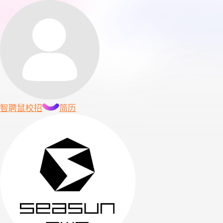
智聘鼠
校招
简历