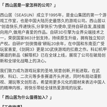
「
西山居是一家怎样的公司？」
西山居（
SEASUN）成立于1995年，是金山集团的第一个游
戏工作室，也是中国大陆历史最悠久的游戏公司。西山居以
“创造快乐,传递快乐,分享快乐”为使命,坚持自研自发,直接面
向用户,做用户喜爱的作品。自研3D引擎为业界尖端技术之
一，荣获国家863计划支持，持续原生升级，拥有独立知识
产权。自研IP“剑侠情缘”耕耘20余年，在中国和东南亚广受
玩家喜爱,《剑网3》更是3D武侠游戏的扛鼎之作。科幻机甲
赛道的新品《解限机》已在全球上线，展现了公司在破局创
新和全球化战略上的决心。 
我们致力成为游戏玩家的圣地
,锐意创新,开拓进取。在武
侠、科幻、二次元等多条赛道齐头并进，同时布局动漫影
视、潮玩等文创形态，希望用更多元化的题材来表达中国人
的精神内核
，
将快乐带给全球热爱游戏的玩家。
「
西山居为什么值得加入？」