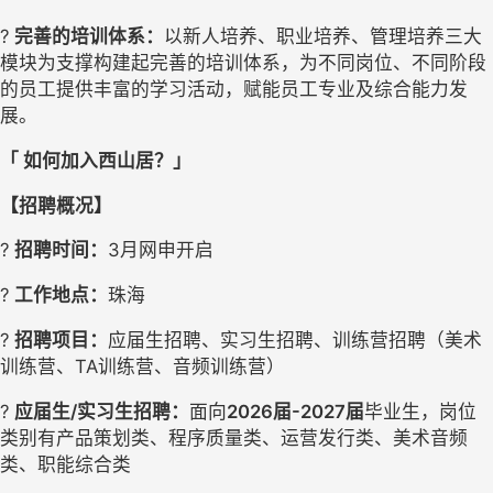
? 
完善的培训体系：
以新人培养、职业培养、管理培养三大
模块为支撑构建起完善的培训体系，为不同岗位、不同阶段
的员工提供丰富的学习活动，赋能员工专业及综合能力发
展。
「
如何加入西山居？」
【
招聘
概况】
? 
招聘时间：
3
月网申开启
? 
工作地点：
珠海
? 
招聘项目：
应届生招聘、实习生招聘、训练营招聘（美术
训练营、
TA训练营、
音频训练营）
? 
应届生
/
实习生招聘
：
面向
2026届-2027届
毕业生，岗位
类别有产品策划类、程序质量类、运营发行类、美术音频
类、职能综合类