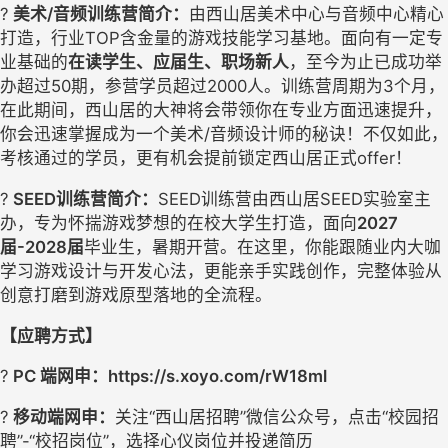
? 
美术
/音频
训练营简介：
由西山居美术中心与音频中心精心
打造，行业
TOP含金量的游戏技能学习基地。
面向有一定专
业基础的
在读学生、应届生、职场新人
，
至今为止已成功举
办超过
50期，参营学员超过2000人。
训练营周期为
3个月
，
在此期间，西山居的大神将会带领你在专业方面迅速提升，
你会迅速掌握成为一个美术
/音频设计师的秘诀！
不仅如此，
考核通过的学员，更有机会提前锁定西山居正式
offer！
? 
SEED训练营简介：
SEED训练营由西山居SEED实验室主
办，专为怀揣游戏梦想的在校大学生打造，
面向
2027
届-2028届
毕业生，
暑期开营。在这里，你能跟随业内大咖
学习游戏设计与开发心法，更能亲手实践创作，完整体验从
创意打磨到游戏原型落地的全流程。
【应聘方式】
? 
PC 端网申：
https://s.xoyo.com/rW18ml
? 
移动端网申：
关注
“西山居招聘”
微信
公众号，点击
“校园招
聘
”
-“校招岗位”
，选择心仪岗位并投递简历