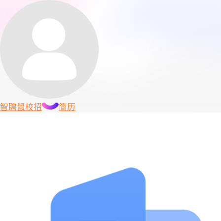
智聘鼠
校招
简历