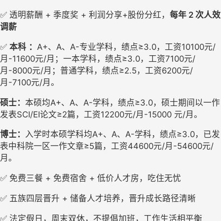
✅ 
透明薪酬
+ 季度奖 + 利润分享+股份分红，
每年
2 次人效
调薪
✅ 
本科
：
A+、A、A-专业学科，绩点≥3.0，工资10100元/
月-11600元/月；一本学科，绩点≥3.0，工资7100元/
月-8000元/月；普通学科，绩点≥2.5，工资6200元/
月-7100元/月。
硕士：
本硕均
A+、A、A-学科，绩点≥3.0，
硕士期间以一作
发表
SCI/EI论文≥2篇，工资
12200元/月-15000 元/月。
博士：
入学时本硕学科均
A+、A、A-学科，绩点≥3.0，已发
表中科院一区一作文章≥5篇，工资44600元/月-54600元/
月。
✅ 免费三餐 + 免费宿舍 + 低价人才房，吃住无忧
✅ 五族四层晋升 + 储备人才培养，晋升成长路径清晰
✅ 法定假日，周末双休，不提倡加班，工作生活相平衡