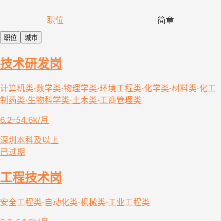
职位
简章
职位
城市
技术研发岗
计算机类·数学类·物理学类·环境工程类·化学类·材料类·化工
制药类·生物科学类·土木类·工商管理类
6.2-54.6k/月
深圳
本科及以上
已过期
工程技术岗
安全工程类·自动化类·机械类·工业工程类