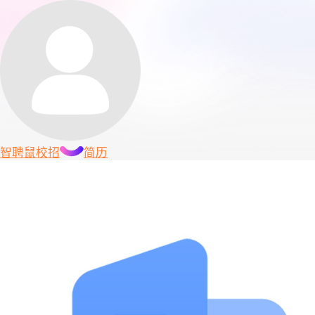
智聘鼠
校招
简历