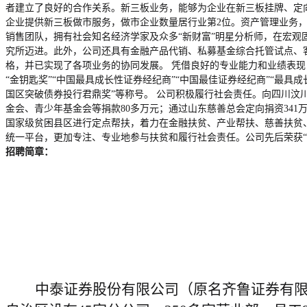
者建立了良好的合作关系。新三板业务，能够为企业在新三板挂牌、定向
企业提供新三板做市服务，做市企业数量居行业第2位。资产管理业务
销售团队，拥有社会知名经济学家及众多“新财富”明星分析师，在宏观
究所迈进。此外，公司还具有金融产品代销、私募基金综合托管试点、
格，并已实现了各项业务的协同发展。 凭借良好的专业能力和业绩表现，
“金钥匙奖”“中国最具成长性证券经纪商”“中国最佳证券经纪商”“最具成
国区突破债券投行君鼎奖”等称号。 公司积极履行社会责任。向四川汶川
金会、青少年基金会等捐款80多万元；通过山东慈善总会定向捐资34
国家级贫困县区进行定点帮扶，着力在金融扶贫、产业帮扶、慈善扶贫、
统一平台，更加专注、专业地参与扶贫和履行社会责任。公司先后荣获“20
招聘简章：
中泰证券股份有限公司（原名齐鲁证券有限公