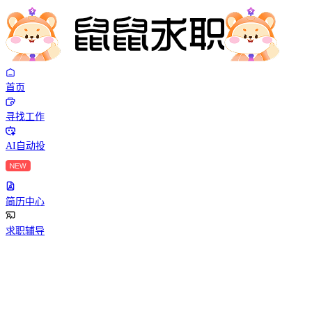
首页
寻找工作
AI自动投
简历中心
求职辅导