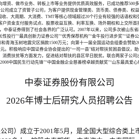
增资、做市业务、转板上市等业务提供优质高效服务，已成功推荐500多
，公司成立了资管子公司，为客户提供现金管理类、货币类、债券类、权
固收、大周期、大消费、TMT等核心领域超过20个行业有较强的话语权
客户资金支付服务试点、股票收益互换、利率互换、场外期权和上交所首
中泰证券得到了社会各界的广泛认可。2007年以来，公司多次被山东省
长性投行”“最具创新力证券公司”“优秀保荐机构”“金牛投行进步奖”“证
和青海玉树地震灾区捐款1500万元；向第十一届全国运动会组委会赞助
1万元。积极响应中国证券业协会提出的“一司一县”结对帮扶贫困县倡议，
消费扶贫等方面发力，促进结对帮扶的县区早日脱贫。联合两家子公司出
08中国民生行动先锋”“中国金融企业慈善榜卓越贡献奖”“山东最具爱心
中泰证券股份有限公司
2026
年博士后研究人员
招聘公告
司）成立于2001年5月，是全国大型综合类上市券