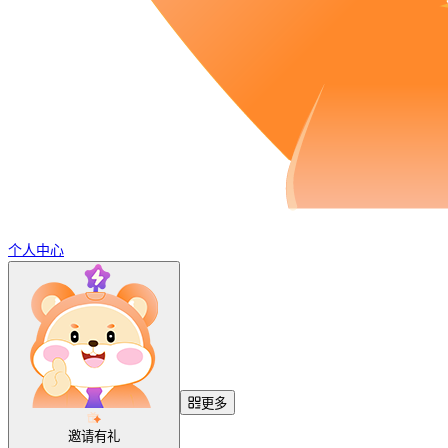
个人中心
更多
邀请有礼