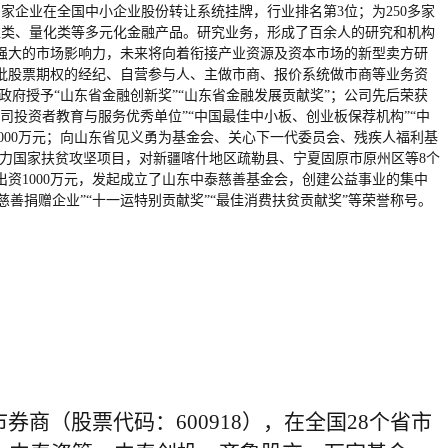
家企业在全国中小企业股份转让系统挂牌，行业排名第3位；为250多家
益类、量化类等多元化金融产品。研究业务，形成了百余人的研究和机构
和强大的市场影响力，未来将向着衔接产业资源及资本市场的新型卖方研
批股票期权的经纪、自营参与人、主做市商、报价系统做市商等业务资
政府授予“山东省金融创新奖”“山东省金融发展贡献奖”；公司先后荣获
券公司投资者教育与服务优秀单位”“中国最佳中小板、创业板保荐机构”“中
2000万元；向山东省见义勇为基金会、关心下一代委员会、残疾人福利基
助力国家扶贫攻坚项目，对新疆喀什地区疏勒县、宁夏固原市原州区等8个
资1000万元，发起成立了山东中泰慈善基金会，创建公益事业的集中
慈善捐赠企业”“十一运特别贡献奖”“最佳消费扶贫贡献奖”等荣誉称号。
商（股票代码：600918），在全国28个省市