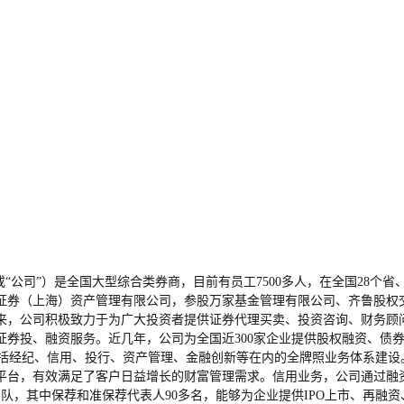
公司”）是全国大型综合类券商，目前有员工7500多人，在全国28个省
证券（上海）资产管理有限公司，参股万家基金管理有限公司、齐鲁股权
来，公司积极致力于为广大投资者提供证券代理买卖、投资咨询、财务顾
投、融资服务。近几年，公司为全国近300家企业提供股权融资、债券融
包括经纪、信用、投行、资产管理、金融创新等在内的全牌照业务体系建设
平台，有效满足了客户日益增长的财富管理需求。信用业务，公司通过融
团队，其中保荐和准保荐代表人90多名，能够为企业提供IPO上市、再融