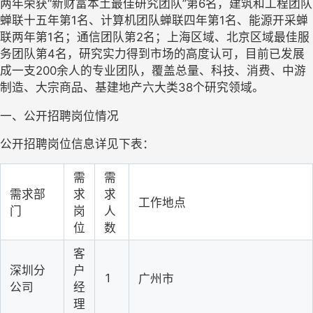
两年荣获
“
新财富本土最佳研究团队
”
第
6
名，建筑和工程团队
蝉联十五年第
1
名、计算机团队蝉联四年第
1
名、能源开采蝉
联两年第
1
名；通信团队第
2
名；上海区域、北京区域最佳服
务团队第
4
名，研究实力得到市场的高度认可，
目前已发展
成一支
200
余人的专业团队，覆盖总量、科技、消费、中游
制造、大宗商品、基建地产六大类
38
个研究领域。
一、公开招聘岗位情况
公开招聘岗位信息详见下表：
需
需
需求部
求
求
工作地点
门
岗
人
位
数
客
深圳分
户
1
广州市
公司
经
理