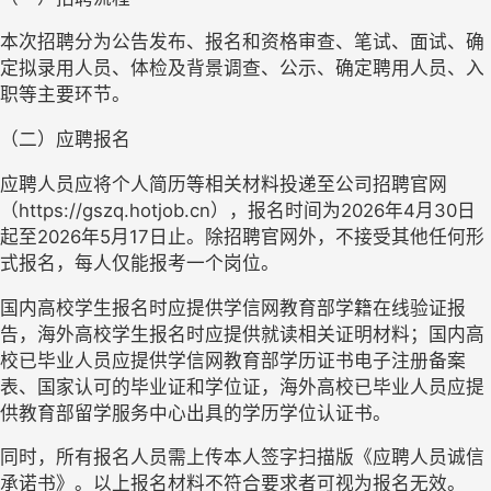
本次招聘分为公告发布、报名和资格审查、笔试、面试、确
定拟录用人员、体检及背景调查、公示、确定聘用人员、入
职等主要环节。
（二）应聘报名
应聘人员应将个人简历等相关材料投递至公司招聘官网
（
https://gszq.hotjob.cn
），报名时间为
2026
年
4
月
30
日
起至
2026
年
5
月
17
日止。除招聘官网外，不接受其他任何形
式报名，每人仅能报考一个岗位。
国内高校学生报名时应提供学信网教育部学籍在线验证报
告，海外高校学生报名时应提供就读相关证明材料；国内高
校已毕业人员应提供学信网教育部学历证书电子注册备案
表、国家认可的毕业证和学位证，海外高校已毕业人员应提
供教育部留学服务中心出具的学历学位认证书。
同时，所有报名人员需上传本人签字扫描版《应聘人员诚信
承诺书》。以上报名材料不符合要求者可视为报名无效。