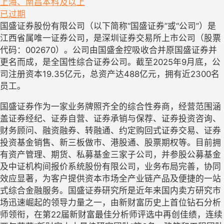
上海、南昌
本科及以上
已过期
国盛证券股份有限公司（以下简称“国盛证券”或“公司”）是
江西省属唯一证券公司，是深圳证券交易所上市公司（股票
代码：
002670
）。公司由国盛金控吸收合并原国盛证券并
更名而成，是全国性综合证券公司。截至
2025
年
9
月底，公
司注册资本
19.35
亿元，总资产达
488
亿元，拥有近
2300
名
员工。
国盛证券作为一家业务牌照齐全的综合性券商，经营范围涵
盖证券经纪、证券自营、证券承销与保荐、证券投资咨询、
财务顾问、融资融券、转融通、约定购回式证券交易、证券
投资基金销售、新三板做市、港股通、股票期权等。目前拥
有资产管理、期货、私募基金三家子公司，并参股公募基金
及中证机构间报价系统股份有限公司，业务布局完善，协同
效应显著，为客户提供资本市场全产业链产品及便捷的一站
式综合金融服务。国盛证券研究所是近年来国内卖方研究市
场迅速崛起的领导力量之一，由新财富历史上首位钻石分析
师领衔，
在第
22
届新财富最佳分析师评选中再创佳绩，连续