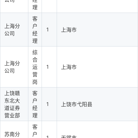
公司
经
理
客
上海分
户
1
上海市
公司
经
理
综
合
上海分
1
运
上海市
公司
营
岗
上饶赣
客
东北大
户
1
上饶市弋阳县
道证券
经
营业部
理
客
苏南分
户
1