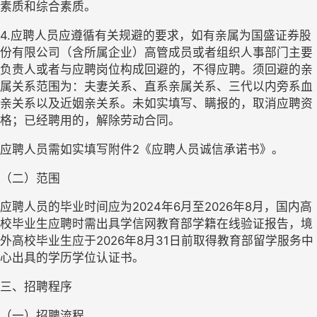
素质和综合素质。
4.
应聘人员应遵循有关规避的要求，如有亲属为
国盛证券股
份有限公司
（含所属企业）高管成员或者组织人事部门主要
负责人或者与应聘
岗位
构成回避的，不得应聘。须回避的亲
属关系范围为：夫妻关系、直系亲属关系、三代以内旁系血
亲关系以及近姻亲关系。未如实填写、瞒报的，取消应聘资
格；已经聘用的，解除劳动合同。
应聘人员需如实填写附件
2
《应聘人员诚信承诺书》。
（二）范围
应聘人员的毕业时间应为
2024
年
6
月至
2026
年
8
月，国内高
校毕业生应聘时需出具学信网教育部学籍在线验证报告，境
外高校毕业生应于
2026
年
8
月
31
日前取得教育部留学服务中
心出具的学历学位认证书。
三、招聘程序
（一）招聘流程