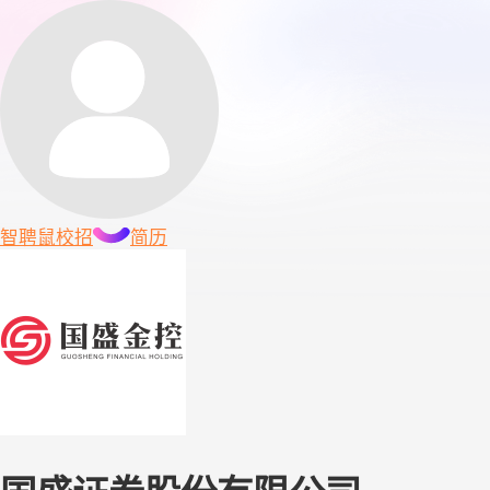
智聘鼠
校招
简历