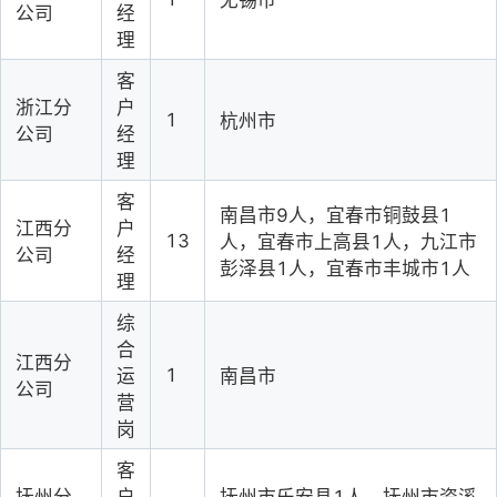
无锡市
公司
经
理
客
浙江分
户
1
杭州市
公司
经
理
客
南昌市9人，宜春市铜鼓县1
江西分
户
13
人，宜春市上高县1人，九江市
公司
经
彭泽县1人，宜春市丰城市1人
理
综
合
江西分
1
运
南昌市
公司
营
岗
客