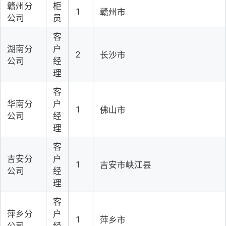
赣州分
柜
1
赣州市
公司
员
客
湖南分
户
2
长沙市
公司
经
理
客
华南分
户
1
佛山市
公司
经
理
客
吉安分
户
1
吉安市峡江县
公司
经
理
客
萍乡分
户
1
萍乡市