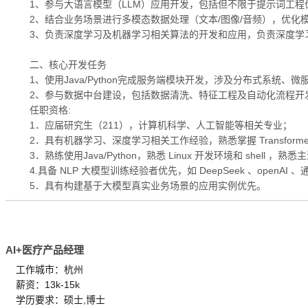
1、参与大语言模型（LLM）应用开发，包括但不限于提示词工程优
2、结合业务场景进行多模态数据处理（文本/图像/音频），优化
3、负责深度学习及机器学习相关算法的开发和应用，负责深度学
二、核心开发任务
1、使用Java/Python完成服务端模块开发，涉及分布式系统、
2、参与数据中台建设，包括数据清洗、特征工程及自动化流程开
任职资格:
1．应届研究生（211），计算机科学、人工智能等相关专业；
2．具有机器学习、深度学习相关工作经验，熟悉掌握 Transforme
3．熟练使用Java/Python，熟悉 Linux 开发环境和 shell ，熟悉
4.具备 NLP 大模型训练经验者优先，如 DeepSeek 、openAI 
5．具有构建基于大模型真实业务场景的应用实例优先。
AI+医疗产品经理
工作城市：杭州
薪资：13k-15k
学历要求：硕士,博士