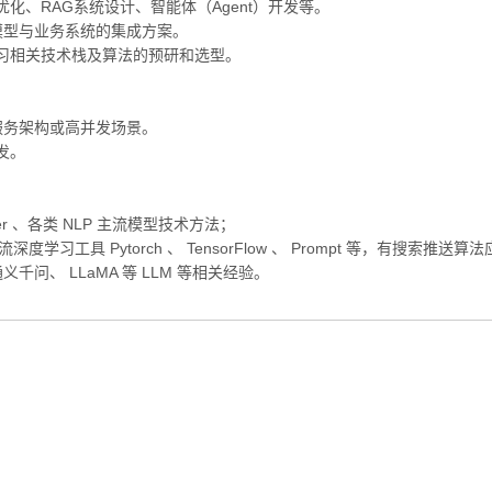
化、RAG系统设计、智能体（Agent）开发等。
模型与业务系统的集成方案。
习相关技术栈及算法的预研和选型。
微服务架构或高并发场景。
发。
r 、各类 NLP 主流模型技术方法；
主流深度学习工具 Pytorch 、 TensorFlow 、 Prompt 等，有搜索推送算
、通义千问、 LLaMA 等 LLM 等相关经验。