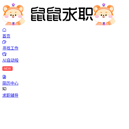
首页
寻找工作
AI自动投
简历中心
求职辅导