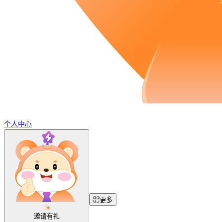
个人中心
更多
邀请有礼