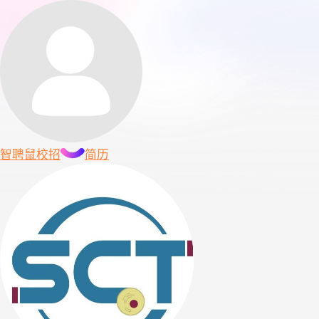
智聘鼠
校招
简历